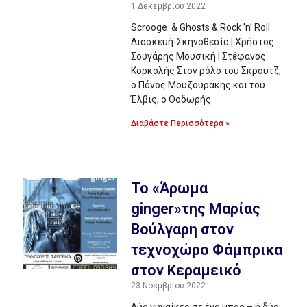
1 Δεκεμβρίου 2022
Scrooge & Ghosts & Rock ’n’ Roll
Διασκευή-Σκηνοθεσία | Χρήστος
Σουγάρης Μουσική | Στέφανος
Κορκολής Στον ρόλο του Σκρουτζ,
ο Πάνος Μουζουράκης και του
Έλβις, ο Θοδωρής
Διαβάστε Περισσότερα »
To «Άρωμα
ginger»της Μαρίας
Βούλγαρη στον
τεχνοχώρο Φάμπρικα
στον Κεραμεικό
23 Νοεμβρίου 2022