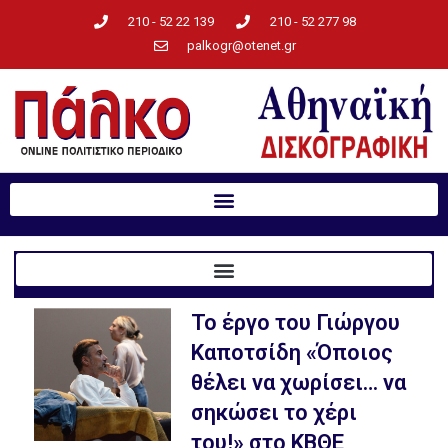
210 - 52 22 139
210 - 52 277 98
palkogr@otenet.gr
Το έργο του Γιώργου
Καποτσίδη «Όποιος
θέλει να χωρίσει… να
σηκώσει το χέρι
του!» στο ΚΒΘΕ