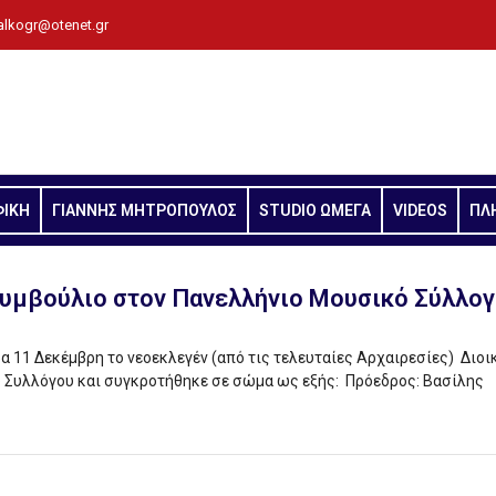
alkogr@otenet.gr
ΦΙΚΗ
ΓΙΑΝΝΗΣ ΜΗΤΡΟΠΟΥΛΟΣ
STUDIO ΩΜΕΓΑ
VIDEOS
ΠΛ
Συμβούλιο στον Πανελλήνιο Μουσικό Σύλλο
 11 Δεκέμβρη το νεοεκλεγέν (από τις τελευταίες Αρχαιρεσίες) Διοι
 Συλλόγου και συγκροτήθηκε σε σώμα ως εξής: Πρόεδρος: Βασίλης