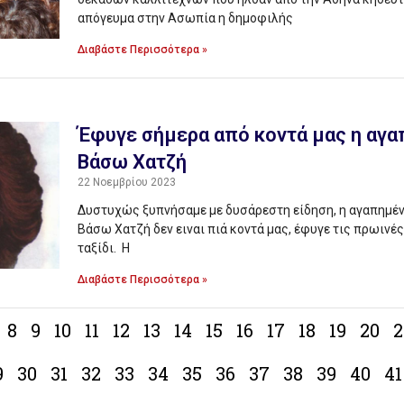
απόγευμα στην Ασωπία η δημοφιλής
Διαβάστε Περισσότερα »
Έφυγε σήμερα από κοντά μας η αγα
Βάσω Χατζή
22 Νοεμβρίου 2023
Δυστυχώς ξυπνήσαμε με δυσάρεστη είδηση, η αγαπημέ
Βάσω Χατζή δεν ειναι πιά κοντά μας, έφυγε τις πρωινές
ταξίδι. Η
Διαβάστε Περισσότερα »
8
9
10
11
12
13
14
15
16
17
18
19
20
2
9
30
31
32
33
34
35
36
37
38
39
40
41