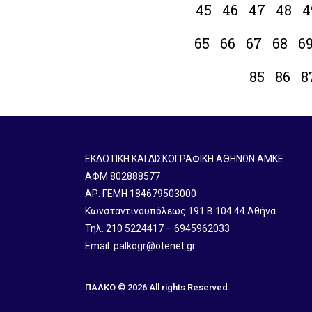
45
46
47
48
4
65
66
67
68
6
85
86
8
ΕΚΔΟΤΙΚΗ ΚΑΙ ΔΙΣΚΟΓΡΑΦΙΚΗ ΑΘΗΝΩΝ ΑΜΚΕ
ΑΦΜ 802888577
ΑΡ. ΓΕΜΗ 184679503000
Κωνσταντινουπόλεως 191 B 104 44 Αθήνα
Τηλ. 210 5224417 – 6945962033
Email: palkogr@otenet.gr
ΠΑΛΚΟ © 2026 All rights Reserved.