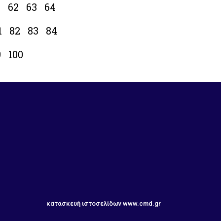
1
62
63
64
1
82
83
84
9
100
κατασκευή ιστοσελίδων
www.cmd.gr