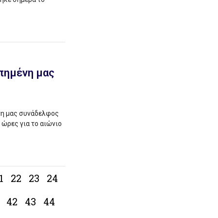
πημένη μας
νη μας συνάδελφος
 ώρες για το αιώνιο
1
22
23
24
42
43
44