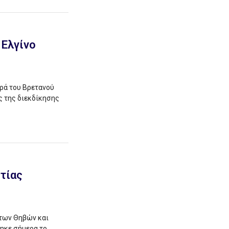
 Ελγίνο
ρά του Βρετανού
 της διεκδίκησης
ωτίας
 των Θηβών και
ηκε σήμερα το