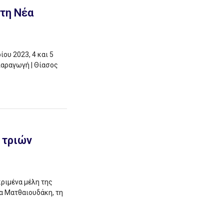
στη Νέα
ου 2023, 4 και 5
αραγωγή | Θίασος
 τριών
κριμένα μέλη της
α Ματθαιουδάκη, τη