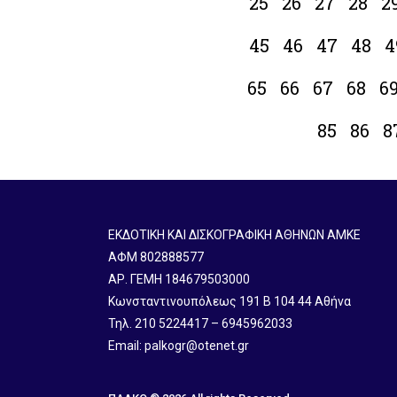
25
26
27
28
2
45
46
47
48
4
65
66
67
68
6
85
86
8
ΕΚΔΟΤΙΚΗ ΚΑΙ ΔΙΣΚΟΓΡΑΦΙΚΗ ΑΘΗΝΩΝ ΑΜΚΕ
ΑΦΜ 802888577
ΑΡ. ΓΕΜΗ 184679503000
Κωνσταντινουπόλεως 191 B 104 44 Αθήνα
Τηλ. 210 5224417 – 6945962033
Email: palkogr@otenet.gr