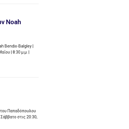
ων Noah
 Bendix-Balgley |
ου | 8:30 μ.μ. |
στου Παπαδόπουλου
 Σάββατο στις 20:30,