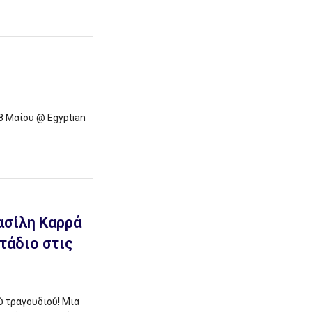
8 Μαΐου @ Egyptian
ασίλη Καρρά
τάδιο στις
ύ τραγουδιού! Μια