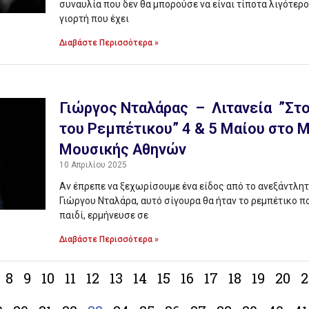
συναυλία που δεν θα μπορούσε να είναι τίποτα λιγότερ
γιορτή που έχει
Διαβάστε Περισσότερα »
Γιώργος Νταλάρας – Λιτανεία ”Στ
του Ρεμπέτικου” 4 & 5 Μαίου στο 
Μουσικής Αθηνών
10 Απριλίου 2025
Αν έπρεπε να ξεχωρίσουμε ένα είδος από το ανεξάντλη
Γιώργου Νταλάρα, αυτό σίγουρα θα ήταν το ρεμπέτικο 
παιδί, ερμήνευσε σε
Διαβάστε Περισσότερα »
8
9
10
11
12
13
14
15
16
17
18
19
20
2