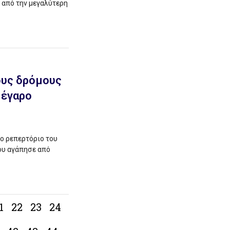
ο από την μεγαλύτερη
ους δρόμους
Μέγαρο
το ρεπερτόριο του
που αγάπησε από
1
22
23
24