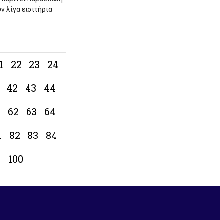
ν λίγα εισιτήρια
1
22
23
24
42
43
44
1
62
63
64
1
82
83
84
9
100