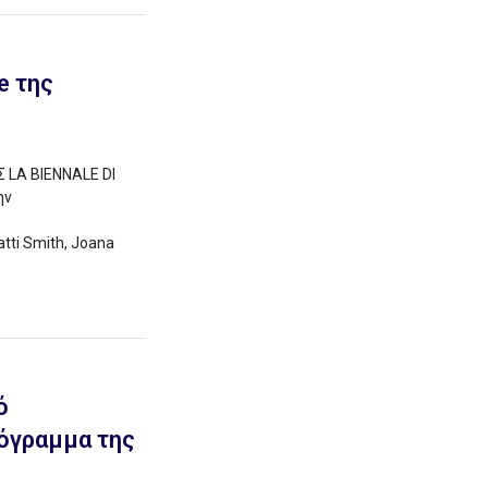
e της
 LA BIENNALE DI
ην
tti Smith, Joana
ό
όγραμμα της