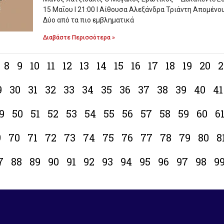
15 Μαΐου Ι 21:00 Ι Αίθουσα Αλεξάνδρα Τριάντη Απομένου
Δύο από τα πιο εμβληματικά
Διαβάστε Περισσότερα »
8
9
10
11
12
13
14
15
16
17
18
19
20
2
9
30
31
32
33
34
35
36
37
38
39
40
41
9
50
51
52
53
54
55
56
57
58
59
60
6
9
70
71
72
73
74
75
76
77
78
79
80
8
7
88
89
90
91
92
93
94
95
96
97
98
9