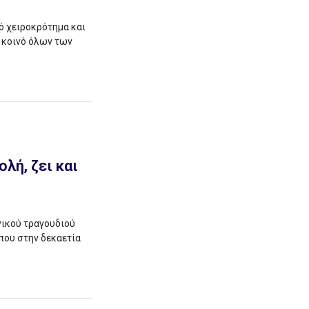
ό χειροκρότημα και
 κοινό όλων των
λή, ζει και
νικού τραγουδιού
που στην δεκαετία