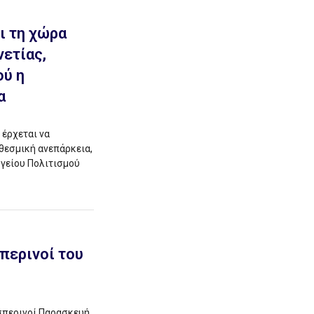
ι τη χώρα
νετίας,
ού η
α
 έρχεται να
 θεσμική ανεπάρκεια,
ργείου Πολιτισμού
περινοί του
σπερινοί Παρασκευή