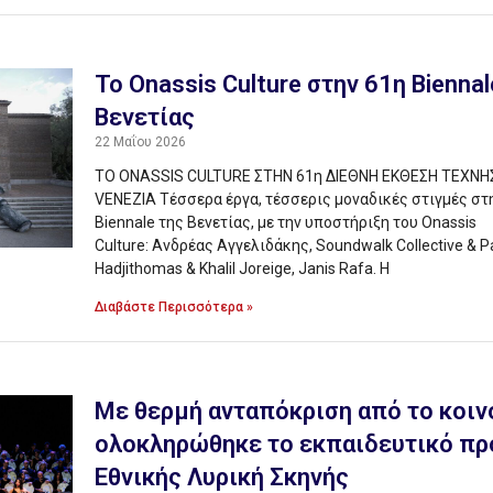
Το Onassis Culture στην 61η Biennal
Βενετίας
22 Μαΐου 2026
TO ONASSIS CULTURE ΣΤΗΝ 61η ΔΙΕΘΝΗ ΕΚΘΕΣΗ ΤΕΧΝΗΣ
VENEZIA Τέσσερα έργα, τέσσερις μοναδικές στιγμές στ
Biennale της Βενετίας, με την υποστήριξη του Onassis
Culture: Ανδρέας Αγγελιδάκης, Soundwalk Collective & Pa
Hadjithomas & Khalil Joreige, Janis Rafa. Η
Διαβάστε Περισσότερα »
Με θερμή ανταπόκριση από το κοιν
ολοκληρώθηκε το εκπαιδευτικό πρ
Εθνικής Λυρική Σκηνής