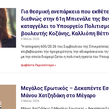
Για θεσμική ανεπάρκεια που εκθέτε
διεθνώς στην 61η Μπιενάλε της Βε
καταγγέλει το Υπουργείο Πολιτισμ
βουλευτής Κοζάνης, Καλλιόπη Βέττ
6 Μαΐου 2026
“Η απόφαση 605/20 26 του Συμβουλίου της Επικρατείας
επιβεβαιώσει την προχειρότητα, την αδιαφάνεια και τη
με την οποία διαχειρίζεται η πολιτική ηγεσία του Υπου
Διαβάστε Περισσότερα »
Μεγάλος Ερωτικός – Δεκαπέντε Εσ
Μάνου Χατζηδάκη στο Μέγαρο
5 Μαΐου 2026
Μάνος Χατζιδάκις Ο Μεγάλος Ερωτικός – Δεκαπέντε Ε