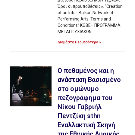
Δικτύου Παραστατικών Τεχνών:
Όροι κι προϋποθέσεις». “Creation
of an Inter-Balkan Network of
Performing Arts: Terms and
Conditions” ΚΘΒΕ– ΠΡΟΓΡΑΜΜΑ
ΜΕΤΑΠΤΥΧΙΑΚΩΝ
Διαβάστε Περισσότερα »
Ο πεθαμένος και η
ανάσταση Βασισμένο
στο ομώνυμο
πεζογράφημα του
Νίκου Γαβριήλ
Πεντζίκη sthn
Εναλλακτική Σκηνή
της Εθνικής Λυρικής