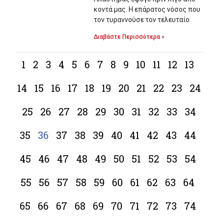
κοντά μας. Η επάρατος νόσος που
τον τυραννούσε τον τελευταίο
Διαβάστε Περισσότερα »
1
2
3
4
5
6
7
8
9
10
11
12
13
14
15
16
17
18
19
20
21
22
23
24
25
26
27
28
29
30
31
32
33
34
35
36
37
38
39
40
41
42
43
44
45
46
47
48
49
50
51
52
53
54
55
56
57
58
59
60
61
62
63
64
65
66
67
68
69
70
71
72
73
74