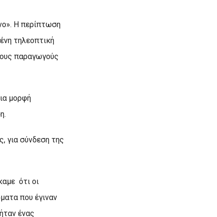
νο». Η περίπτωση
μένη τηλεοπτική
 τους παραγωγούς
μια μορφή
η.
ς, για σύνδεση της
αμε ότι οι
σματα που έγιναν
 ήταν ένας