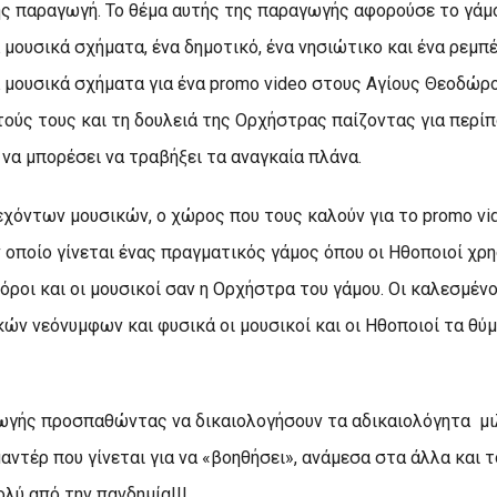
ης παραγωγή. Το θέμα αυτής της παραγωγής αφορούσε το γάμο
 μουσικά σχήματα, ένα δημοτικό, ένα νησιώτικο και ένα ρεμπέ
α μουσικά σχήματα για ένα promo video στους Αγίους Θεοδώρο
ούς τους και τη δουλειά της Ορχήστρας παίζοντας για περίπ
 να μπορέσει να τραβήξει τα αναγκαία πλάνα.
χόντων μουσικών, ο χώρος που τους καλούν για το promo vid
οποίο γίνεται ένας πραγματικός γάμος όπου οι Ηθοποιοί χρ
ροι και οι μουσικοί σαν η Ορχήστρα του γάμου. Οι καλεσμένοι
κών νεόνυμφων και φυσικά οι μουσικοί και οι Ηθοποιοί τα θύ
γωγής προσπαθώντας να δικαιολογήσουν τα αδικαιολόγητα μι
κιμαντέρ που γίνεται για να «βοηθήσει», ανάμεσα στα άλλα και
λύ από την πανδημία!!!