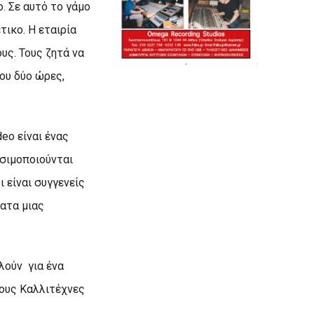
. Σε αυτό το γάμο
τικο. Η εταιρία
υς. Τους ζητά να
ου δύο ώρες,
eo είναι ένας
ησιμοποιούνται
 είναι συγγενείς
ματα μιας
λούν για ένα
 τους Καλλιτέχνες