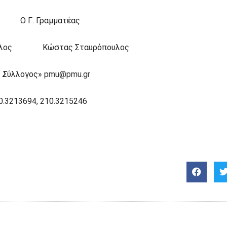
Γ. Γραμματέας
πουλος Κώστας Σταυρόπουλος
ς
Σ
ύλλογος»
pmu@pmu.gr
0.3213694, 210.3215246