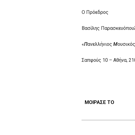
Ο Πρόεδρος Ο 
Βασίλης Παρασκευό
«
Π
ανελλήνιος
Μ
ουσικό
Σαπφούς 10 – Αθήνα, 21
ΜΟΙΡΑΣΕ ΤΟ