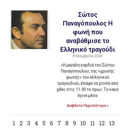
Σώτος
Παναγόπουλος H
φωνή που
αναβάθμισε το
Eλληνικό τραγούδι
8 Νοεμβρίου 2020
«H μεγάλη καρδιά του Σώτου
Παναγόπουλου, της «χρυσής
φωνής» του ελληνικού
τραγουδιού, έπαψε να χτυπά από
χθές στις 11.30 το πρωί. Tο κακό
έγινε μέσα
Διαβάστε Περισσότερα »
1
2
3
4
5
6
7
8
9
10
11
12
13