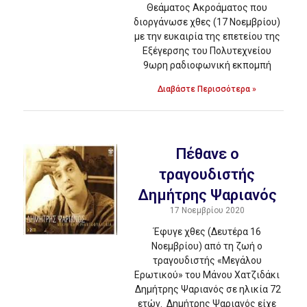
Θεάματος Ακροάματος που
διοργάνωσε χθες (17 Νοεμβρίου)
με την ευκαιρία της επετείου της
Εξέγερσης του Πολυτεχνείου
9ωρη ραδιοφωνική εκπομπή
Διαβάστε Περισσότερα »
Πέθανε ο
τραγουδιστής
Δημήτρης Ψαριανός
17 Νοεμβρίου 2020
Έφυγε χθες (Δευτέρα 16
Νοεμβρίου) από τη ζωή ο
τραγουδιστής «Μεγάλου
Ερωτικού» του Μάνου Χατζιδάκι
Δημήτρης Ψαριανός σε ηλικία 72
ετών. Δημήτρης Ψαριανός είχε