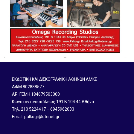
ΕΚΔΟΤΙΚΗ ΚΑΙ ΔΙΣΚΟΓΡΑΦΙΚΗ ΑΘΗΝΩΝ ΑΜΚΕ
ΑΦΜ 802888577
ΑΡ. ΓΕΜΗ 184679503000
Κωνσταντινουπόλεως 191 B 104 44 Αθήνα
Τηλ. 210 5224417 – 6945962033
Email: palkogr@otenet.gr