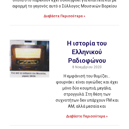
οποία στο παρελθόν έχει συλληφθεί για επαιτεία και με
αφορμή το γεγονός αυτό ο Σύλλογος Μουσικών Βορείου
Διαβάστε Περισσότερα »
Η ιστορία του
Ελληνικού
Ραδιοφώνου
8 Νοεμβρίου 2020
H εμφάνισή του θυμίζει…
φουρνάκι: είναι ογκώδες και έχει
μόνο δύο κουμπιά, μεγάλα,
στρογγυλά. Στη θέση των
συχνοτήτων δεν υπάρχουν FM και
AM, αλλά μεσαία και
Διαβάστε Περισσότερα »