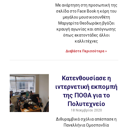
Με ανάρτηση στη προσωπική της
σελίδα στο Face Book η κόρη του
μεγάλου μουσικοσυνθέτη
Μαργαρίτα Θεοδωράκη βγάζει
κραυγή αγωνίας και απόγνωσης
όπως εκατοντάδες άλλοι
καλλιτέχνες
Διαβάστε Περισσότερα »
Kατενθουσίασε η
ιντερνετική εκπομπή
της ΠΟΘΑ για το
Πολυτεχνείο
18 Νοεμβρίου 2020
Διθυραμβικά σχόλια απέσπασε η
Πανελλήνια Ομοσπονδία