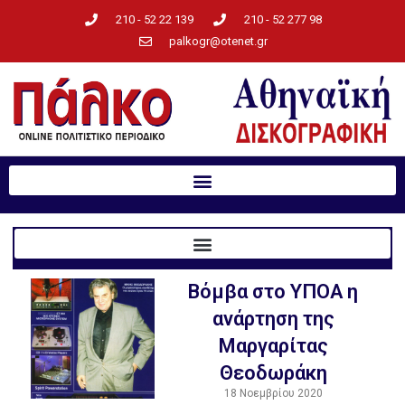
210 - 52 22 139
210 - 52 277 98
palkogr@otenet.gr
Βόμβα στο ΥΠΟΑ η
ανάρτηση της
Μαργαρίτας
Θεοδωράκη
18 Νοεμβρίου 2020