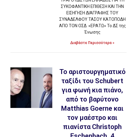
ΤΡΑΓΟΥΔΙΣΤΩΝ ΕΛΛΑΔΟΣ ΓΙΑ ΤΗ
ΣΥΚΟΦΑΝΤΙΚΗ ΕΠΙΘΕΣΗ ΚΑΙ ΤΗΝ
ΕΙΣΗΓΗΣΗ ΔΙΑΓΡΑΦΗΣ ΤΟΥ
ΣΥΝΑΔΕΛΦΟΥ ΤΑΣΟΥ ΚΑΤΟΠΟΔΗ
ΑΠΟ ΤΟΝ ΟΣΔ «ΕΡΑΤΩ» Το ΔΣ της
Ένωσης
Διαβάστε Περισσότερα »
To αριστουργηματικό
ταξίδι του Schubert
για φωνή κια πιάνο,
από το βαρύτονο
Matthias Goerne και
τον μαέστρο και
πιανίστα Christoph
Eschenbach_4