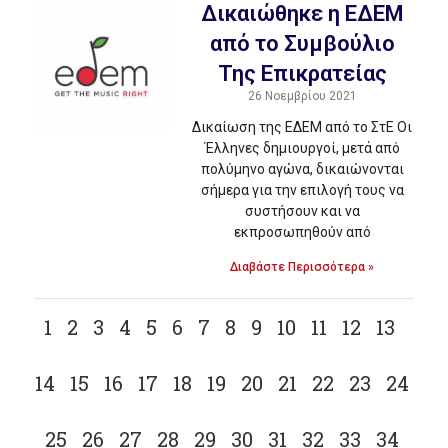
Δικαιώθηκε η ΕΔΕΜ
από το Συμβούλιο
Της Επικρατείας
26 Νοεμβρίου 2021
Δικαίωση της ΕΔΕΜ από το ΣτΕ Οι
Έλληνες δημιουργοί, μετά από
πολύμηνο αγώνα, δικαιώνονται
σήμερα για την επιλογή τους να
συστήσουν και να
εκπροσωπηθούν από
Διαβάστε Περισσότερα »
1
2
3
4
5
6
7
8
9
10
11
12
13
14
15
16
17
18
19
20
21
22
23
24
25
26
27
28
29
30
31
32
33
34