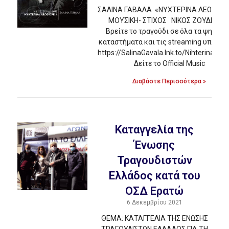
ΣΑΛΙΝΑ ΓΑΒΑΛΑ «ΝΥΧΤΕΡΙΝΑ ΛΕΩΦΟΡΕ
ΜΟΥΣΙΚΗ- ΣΤΙΧΟΣ ΝΙΚΟΣ ΖΟΥΔΙΑΡΗ
Βρείτε το τραγούδι σε όλα τα ψηφια
καταστήματα και τις streaming υπηρεσ
https://SalinaGavala.lnk.to/NihterinaLeof
Δείτε το Official Music
Διαβάστε Περισσότερα »
Kαταγγελία της
Ένωσης
Τραγουδιστών
Ελλάδος κατά του
ΟΣΔ Ερατώ
6 Δεκεμβρίου 2021
ΘΕΜΑ: ΚΑΤΑΓΓΕΛΙΑ ΤΗΣ ΕΝΩΣΗΣ