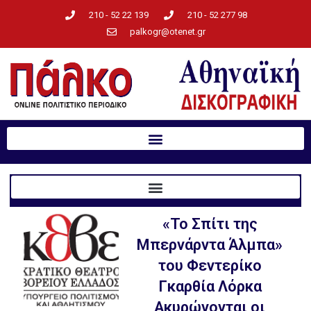
210 - 52 22 139
210 - 52 277 98
palkogr@otenet.gr
«Το Σπίτι της
Μπερνάρντα Άλμπα»
του Φεντερίκο
Γκαρθία Λόρκα
Ακυρώνονται οι