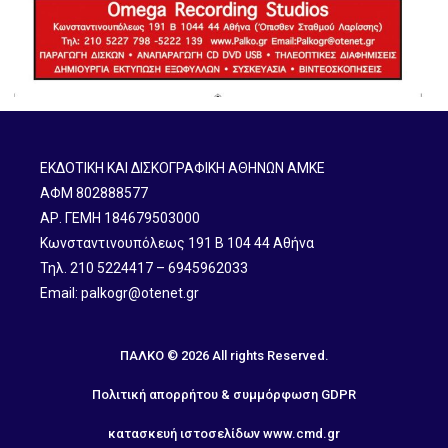
ΕΚΔΟΤΙΚΗ ΚΑΙ ΔΙΣΚΟΓΡΑΦΙΚΗ ΑΘΗΝΩΝ ΑΜΚΕ
ΑΦΜ 802888577
ΑΡ. ΓΕΜΗ 184679503000
Κωνσταντινουπόλεως 191 B 104 44 Αθήνα
Τηλ. 210 5224417 – 6945962033
Email: palkogr@otenet.gr
ΠΑΛΚΟ © 2026 All rights Reserved.
Πολιτική απορρήτου & συμμόρφωση GDPR
κατασκευή ιστοσελίδων
www.cmd.gr