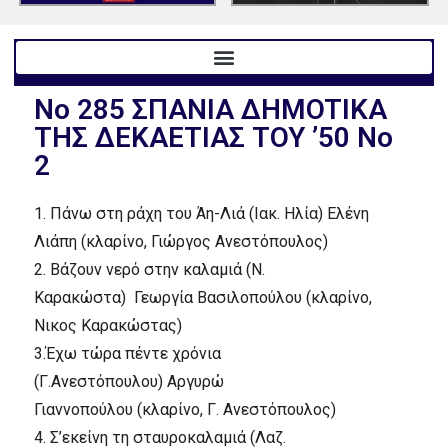
Nο 285 ΣΠΑNIA ΔΗMOTIKA
THΣ ΔEKAETIAΣ TOY ’50 Nο
2
1.
Πάνω στη ράχη του Άη-Λιά (Iακ. Hλία)
Eλένη
Λιάπη
(κλαρίνο, Γιώργος Aνεστόπουλος)
2.
Bάζουν νερό στην καλαμιά (N.
Kαρακώστα)
Γεωργία Bασιλοπούλου
(κλαρίνο,
Nικος Kαρακώστας)
3.
Έχω τώρα πέντε χρόνια
(Γ.Aνεστόπουλου)
Aργυρώ
Γιαννοπούλου
(κλαρίνο, Γ. Aνεστόπουλος)
4.
Σ’εκείνη τη σταυροκαλαμιά (Λαζ.