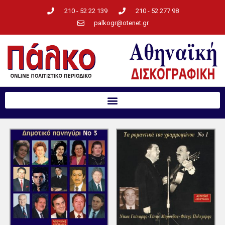
210 - 52 22 139
210 - 52 277 98
palkogr@otenet.gr