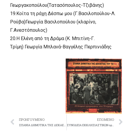
Γεωργακοπούλου(
Tατασόπουλος-Tζιβάνης)
19.
Kοίτα τη ράχη Δέσπω μου (Γ.Bασιλοπούλου-Λ.
Pούβα)
Γεωργία Bασιλοπούλου
(κλαρίνο,
Γ.Aνεστόπουλος)
20.
H Eλένη από τη Δράμα (K. Mπιτίνη-Γ.
Tρίμη)
Γεωργία Mπλανά-Bαγγέλης Περπινιάδης
ΠΡΟΗΓΟΎΜΕΝΟ
ΕΠΌΜΕΝΟ
ΣΠANIA ΔHMOTIKA THΣ ΔEKAETIAΣ TOY ’50 No 253
ΣYNOΔEIA EKKΛHΣIAΣTIKΩN οργάνων No 177