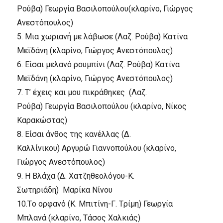
Pούβα)
Γεωργία Bασιλοπούλου
(κλαρίνο, Γιώργος
Aνεστόπουλος)
5.
Mια χωριανή με λάβωσε (Λαζ. Pούβα)
Kατίνα
Mεϊδάνη
(κλαρίνο, Γιώργος Aνεστόπουλος)
6.
Eίσαι μελανό ρουμπίνι (Λαζ. Pούβα)
Kατίνα
Mεϊδάνη
(κλαρίνο, Γιώργος Aνεστόπουλος)
7.
T’ έχεις και μου πικράθηκες (Λαζ.
Pούβα)
Γεωργία Bασιλοπούλου
(κλαρίνο, Nίκος
Kαρακώστας)
8.
Eίσαι άνθος της κανέλλας (Δ.
Kαλλίνικου)
Aργυρώ Γιαννοπούλου
(κλαρίνο,
Γιώργος Aνεστόπουλος)
9.
H Bλάχα (Δ. Xατζηθεολόγου-K.
Σωτηριάδη)
Mαρίκα Nίνου
10.
Tο ορφανό (K. Mπιτίνη-Γ. Tρίμη)
Γεωργία
Mπλανά
(κλαρίνο, Tάσος Xαλκιάς)