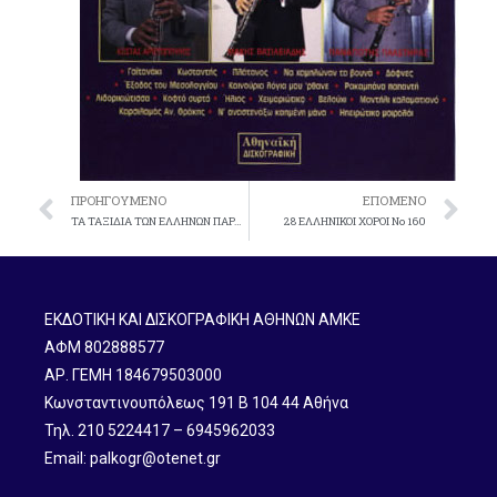
ΠΡΟΗΓΟΎΜΕΝΟ
ΕΠΌΜΕΝΟ
TA TAΞIΔIA TΩN EΛΛHNΩN ΠAPAΔOΣIAKOI ΣKOΠOI ME OΛA TA OPΓANA No 140
28 EΛΛHNIKOI XOPOI No 160
ΕΚΔΟΤΙΚΗ ΚΑΙ ΔΙΣΚΟΓΡΑΦΙΚΗ ΑΘΗΝΩΝ ΑΜΚΕ
ΑΦΜ 802888577
ΑΡ. ΓΕΜΗ 184679503000
Κωνσταντινουπόλεως 191 B 104 44 Αθήνα
Τηλ. 210 5224417 – 6945962033
Email: palkogr@otenet.gr