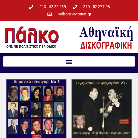
210 - 52 22 139
210 - 52 277 98
palkogr@otenet.gr