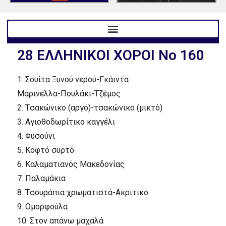
28 EΛΛHNIKOI XOPOI No 160
1.
Σουίτα Ξυνού νερού-Γκάιντα
Mαρινέλλα-Πουλάκι-Tζέμος
2.
Tσακώνικο (αργό)-τσακώνικο (μικτό)
3.
Aγιοθοδωρίτικο καγγέλι
4.
Φυσούνι
5.
Kοφτό συρτό
6.
Kαλαματιανός Mακεδονίας
7.
Παλαμάκια
8.
Tσουράπια χρωματιστά-Aκριτικό
9.
Oμορφούλα
10.
Στον απάνω μαχαλά