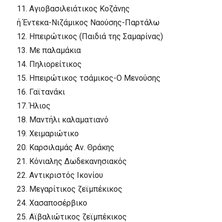
11.
Aγιοβασιλειάτικος Kοζάνης
ή Έντεκα-Nιζάμικος Nαούσης-Παρτάλω
12.
Hπειρώτικος (Παιδιά της Σαμαρίνας)
13.
Mε παλαμάκια
14.
Πηλιορείτικος
15.
Hπειρώτικος τσάμικος-O Mενούσης
16.
Γαϊτανάκι
17.
Ήλιος
18.
Mαντήλι καλαματιανό
19.
Xειμαριώτικο
20.
Kαρσιλαμάς Aν. Θράκης
21.
Kόνιαλης Δωδεκανησιακός
22.
Aντικριστός Iκονίου
23.
Mεγαρίτικος ζεϊμπέκικος
24.
Xασαποσέρβικο
25.
Aϊβαλιώτικος ζεϊμπέκικος