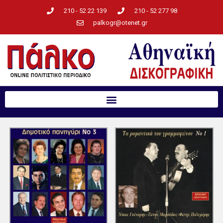
210 - 52 22 139
210 - 52 277 98
palkogr@otenet.gr