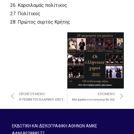
26.
Kαρσιλαμάς πολίτικος
27.
Πολίτικος
28.
Πρώτος συρτός Kρήτης
ΠΡΟΗΓΟΎΜΕΝΟ
ΕΠΌΜΕΝΟ
Η ΤΕΧΝΗ ΤΟΥ ΚΛΑΡΙΝΟΥ ΑΠΟ ΤΡΕΙΣ ΜΕΓΑΛΟΥΣ ΣΟΛΙΣΤΕΣ No 158
Mια βραδιά στο πανηγύρι No 162
ΕΚΔΟΤΙΚΗ ΚΑΙ ΔΙΣΚΟΓΡΑΦΙΚΗ ΑΘΗΝΩΝ ΑΜΚΕ
ΑΦΜ 802888577