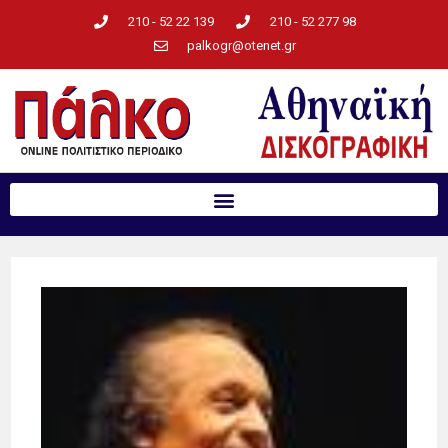
210 - 52 22 139
210 - 52 277 98
palkogr@otenet.gr