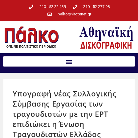
210 - 52 22 139
210 - 52 277 98
palkogr@otenet.gr
Υπογραφή νέας Συλλογικής
Σύμβασης Εργασίας των
τραγουδιστών με την ΕΡΤ
επιδιώκει η Ένωση
Τραγουδιστών Ελλάδος