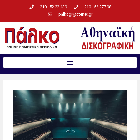
210 - 52 22 139
210 - 52 277 98
palkogr@otenet.gr