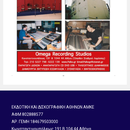
ΕΚΔΟΤΙΚΗ ΚΑΙ ΔΙΣΚΟΓΡΑΦΙΚΗ ΑΘΗΝΩΝ ΑΜΚΕ
ΑΦΜ 802888577
ΑΡ. ΓΕΜΗ 184679503000
Κωνσταντινουπόλεως 191 B 104 44 Αθήνα