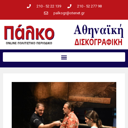
210 - 52 22 139
210 - 52 277 98
palkogr@otenet.gr