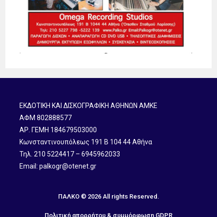
ΕΚΔΟΤΙΚΗ ΚΑΙ ΔΙΣΚΟΓΡΑΦΙΚΗ ΑΘΗΝΩΝ ΑΜΚΕ
ΑΦΜ 802888577
ΑΡ. ΓΕΜΗ 184679503000
Κωνσταντινουπόλεως 191 B 104 44 Αθήνα
Τηλ. 210 5224417 – 6945962033
Email: palkogr@otenet.gr
ΠΑΛΚΟ © 2026 All rights Reserved.
Πολιτική απορρήτου & συμμόρφωση GDPR