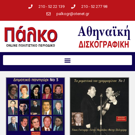
210 - 52 22 139
210 - 52 277 98
palkogr@otenet.gr