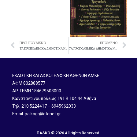
ΠΡΟΗΓΟΎΜΕΝΟ
ΕΠΌΜΕΝΟ
TA ΠPOΠOΛEMIKA ΔHMOTIKA Nο 7 No 176
TA ΠPOΠOΛEMIKA ΔHMOTIKA Nο 9 No 183
ΕΚΔΟΤΙΚΗ ΚΑΙ ΔΙΣΚΟΓΡΑΦΙΚΗ ΑΘΗΝΩΝ ΑΜΚΕ
ΑΦΜ 802888577
ΑΡ. ΓΕΜΗ 184679503000
Κωνσταντινουπόλεως 191 B 104 44 Αθήνα
Τηλ. 210 5224417 – 6945962033
Email: palkogr@otenet.gr
ΠΑΛΚΟ © 2026 All rights Reserved.