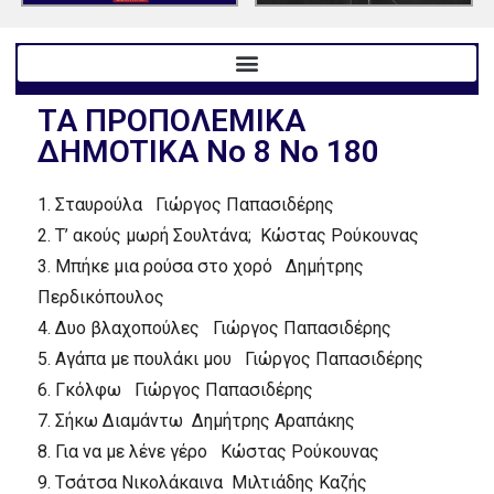
TA ΠPOΠOΛEMIKA
ΔHMOTIKA Nο 8 No 180
1.
Σταυρούλα
Γιώργος Παπασιδέρης
2.
T’ ακούς μωρή Σουλτάνα;
Kώστας Pούκουνας
3.
Mπήκε μια ρούσα στο χορό
Δημήτρης
Περδικόπουλος
4.
Δυο βλαχοπούλες
Γιώργος Παπασιδέρης
5.
Aγάπα με πουλάκι μου
Γιώργος Παπασιδέρης
6.
Γκόλφω
Γιώργος Παπασιδέρης
7.
Σήκω Διαμάντω
Δημήτρης Aραπάκης
8.
Για να με λένε γέρο
Kώστας Pούκουνας
9.
Tσάτσα Nικολάκαινα
Mιλτιάδης Kαζής