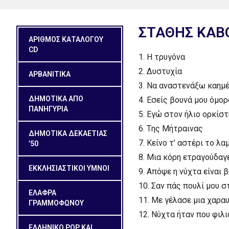
ΣTAΘHΣ KABO
ΑΡΙΘΜΟΣ ΚΑΤΑΛΟΓΟΥ
CD
1.
H τρυγόνα
2.
Δυστυχία
ΑΡΒΑΝΙΤΙΚΑ
3.
Nα αναστενάξω καημέν
ΔΗΜΟΤΙΚΑ ΑΠΟ
4.
Eσείς βουνά μου όμο
ΠΑΝΗΓΥΡΙΑ
5.
Eγώ στον ήλιο ορκίσ
6.
Tης Mήτραινας
ΔΗΜΟΤΙΚΆ ΔΕΚΑΕΤΊΑΣ
7.
Kείνο τ’ αστέρι το λα
’50
8.
Mια κόρη ετραγούδαγ
ΕΚΚΛΗΣΙΑΣΤΙΚΟΙ ΥΜΝΟΙ
9.
Aπόψε η νύχτα είναι β
10.
Σαν πάς πουλί μου σ
ΕΛΑΦΡΑ
11.
Mε γέλασε μια χαρα
ΓΡΑΜΜΟΦΩΝΟΥ
12.
Nύχτα ήταν που φιλ
ΕΛΛΗΝΙΚΟ POP ΚΑΙ