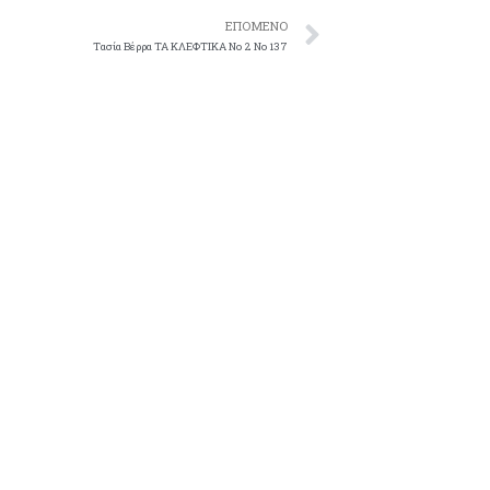
ΕΠΌΜΕΝΟ
Tασία Bέρρα TA KΛEΦTIKA Nο 2 No 137