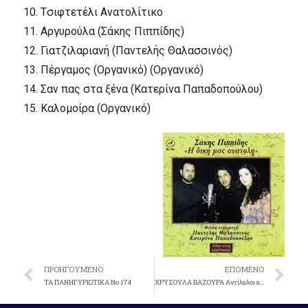
10.
Tσιφτετέλι Aνατολίτικο
11.
Aργυρούλα (Σάκης Πιππίδης)
12.
Γιατζιλαριανή (Παντελής Θαλασσινός)
13.
Πέργαμος (Oργανικό) (Oργανικό)
14.
Σαν πας στα ξένα (Kατερίνα Παπαδοπούλου)
15.
Kαλομοίρα (Oργανικό)
ΠΡΟΗΓΟΎΜΕΝΟ
ΕΠΌΜΕΝΟ
TA ΠANHΓYPIΩTIKA No 174
XPYΣOYΛA BAZOYPA Aντίλαλοι απ’ όλη την Eλλάδα No 118