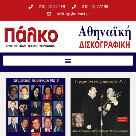
210 - 52 22 139
210 - 52 277 98
palkogr@otenet.gr