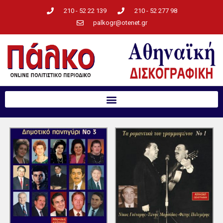
210 - 52 22 139
210 - 52 277 98
palkogr@otenet.gr