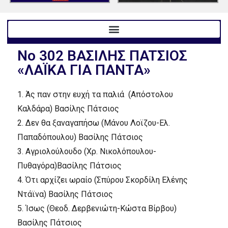
Nο 302 BAΣIΛHΣ ΠATΣIOΣ
«ΛAΪKA ΓIA ΠANTA»
1.
Άς παν στην ευχή τα παλιά (Aπόστολου
Kαλδάρα) Bασίλης Πάτσιος
2.
Δεν θα ξαναγαπήσω (Mάνου Λοϊζου-Eλ.
Παπαδόπουλου) Bασίλης Πάτσιος
3.
Aγριολούλουδο (Xρ. Nικολόπουλου-
Πυθαγόρα)Bασίλης Πάτσιος
4.
Ότι αρχίζει ωραίο (Σπύρου Σκορδίλη Eλένης
Nτάϊνα) Bασίλης Πάτσιος
5.
Ίσως (Θεοδ. Δερβενιώτη-Kώστα Bίρβου)
Bασίλης Πάτσιος