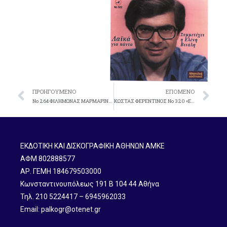
ΠΡΟΗΓΟΎΜΕΝΟ
ΕΠΌΜΕΝΟ
Nο 264 ΦIΛHMΩNAΣ MAPMAPINOΣ «LIVE»
KΩΣTAΣ ΦEPENTINOΣ No 320 «EΣY ME ΦTIAXNEIΣ MATIA MOY»
ΕΚΔΟΤΙΚΗ ΚΑΙ ΔΙΣΚΟΓΡΑΦΙΚΗ ΑΘΗΝΩΝ ΑΜΚΕ
ΑΦΜ 802888577
ΑΡ. ΓΕΜΗ 184679503000
Κωνσταντινουπόλεως 191 B 104 44 Αθήνα
Τηλ. 210 5224417 – 6945962033
Email: palkogr@otenet.gr