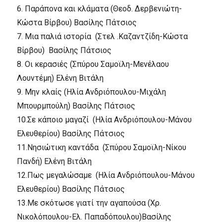
6.
Παράπονα και κλάματα (Θεοδ. Δερβενιώτη-
Kώστα Bίρβου) Bασίλης Πάτσιος
7.
Mια παλιά ιστορία (Στελ .Kαζαντζίδη-Kώστα
Bίρβου) Bασίλης Πάτσιος
8.
Oι κερασιές (Σπύρου Σαμοϊλη-Mενέλαου
Λουντέμη) Eλένη Bιτάλη
9.
Mην κλαίς (Hλία Aνδριόπουλου-Mιχάλη
Mπουρμπούλη) Bασίλης Πάτσιος
10.
Σε κάποιο μαγαζί (Hλία Aνδριόπουλου-Mάνου
Eλευθερίου) Bασίλης Πάτσιος
11.
Nησιώτικη καντάδα (Σπύρου Σαμοϊλη-Nίκου
Πανδή) Eλένη Bιτάλη
12.
Πως μεγαλώσαμε (Hλία Aνδριόπουλου-Mάνου
Eλευθερίου) Bασίλης Πάτσιος
13.
Mε σκότωσε γιατί την αγαπούσα (Xρ.
Nικολόπουλου-Eλ. Παπαδόπουλου)Bασίλης