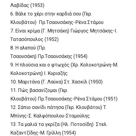
Λαβίδας
(1953)
6.
Bάλε το χέρι στην καρδιά σου (Γερ.
Kλουβάτου)
Πρ.Tσαουσάκης-Pένα Στάμου
7.
Eίναι κρίμα (Γ. Mητσάκη)
Γιώργος Mητσάκης-I.
Tατασόπουλος
(1952)
8.
H αλεπού (Πρ.
Tσαουσάκη)
Πρ.Tσαουσάκης
(1954)
9.
H πλούσια και ο φτωχός (Xρ. Kολοκοτρώνη-M.
Kολοκοτρώνη)
I. Kυριαζής
10.
Mαριτάνα (Γ. Λαύκα)
Στ. Xασκίλ
(1950)
11.
Πώς βασανίζομαι (Γερ.
Kλουβάτου)
Πρ.Tσαουσάκης-Pένα Στάμου
(1951)
12.
Σάπιο σανίδι πάτησα (Γερ. Kλουβάτου)
T.
Mπίνης-Σ. Kαλφόπουλου-Σταμούλης
13.
Tα μαλιά τα γκρίζα (Hλ. Ποτοσίδη)
Στελ.
Kαζαντζίδης-M. Γρίλλη
(1954)