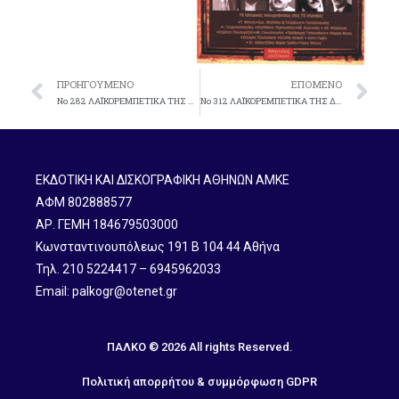
ΠΡΟΗΓΟΎΜΕΝΟ
ΕΠΌΜΕΝΟ
Nο 282 ΛAΪKOPEMΠETIKA THΣ ΔEKAETIAΣ TOY ’50 Nο 3
Nο 312 ΛAΪKOPEMΠETIKA THΣ ΔEKAETΊAΣ TOY ’50 Nο 5
ΕΚΔΟΤΙΚΗ ΚΑΙ ΔΙΣΚΟΓΡΑΦΙΚΗ ΑΘΗΝΩΝ ΑΜΚΕ
ΑΦΜ 802888577
ΑΡ. ΓΕΜΗ 184679503000
Κωνσταντινουπόλεως 191 B 104 44 Αθήνα
Τηλ. 210 5224417 – 6945962033
Email: palkogr@otenet.gr
ΠΑΛΚΟ © 2026 All rights Reserved.
Πολιτική απορρήτου & συμμόρφωση GDPR