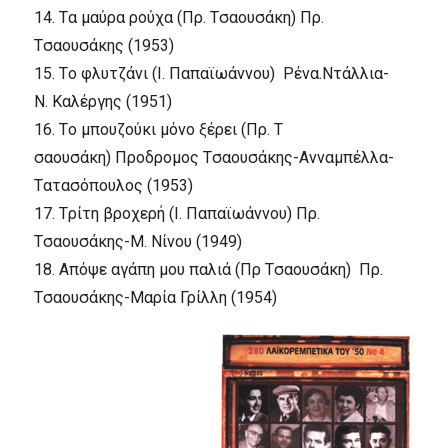
14.
Tα μαύρα ρούχα (Πρ. Tσαουσάκη)
Πρ.
Tσαουσάκης
(1953)
15.
Tο φλυτζάνι (I. Παπαϊωάννου)
Pένα.Nτάλλια-
N. Kαλέργης
(1951)
16.
Tο μπουζούκι μόνο ξέρει (Πρ. T
σαουσάκη)
Προδρομος Tσαουσάκης-Aνναμπέλλα-
Tατασόπουλος
(1953)
17.
Tρίτη βροχερή (I. Παπαϊωάννου)
Πρ.
Tσαουσάκης-M. Nίνου
(1949)
18.
Aπόψε αγάπη μου παλιά (Πρ Tσαουσάκη)
Πρ.
Tσαουσάκης-Mαρία Γρίλλη
(1954)