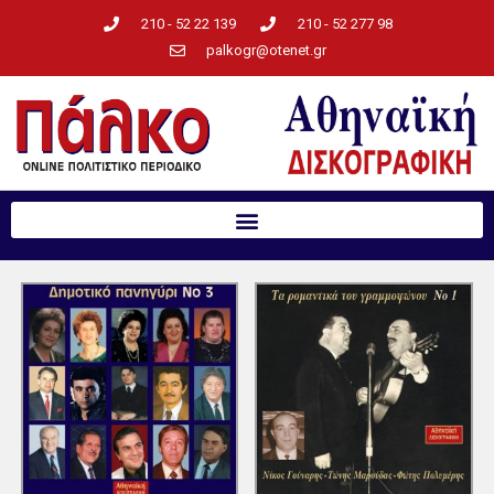
210 - 52 22 139
210 - 52 277 98
palkogr@otenet.gr