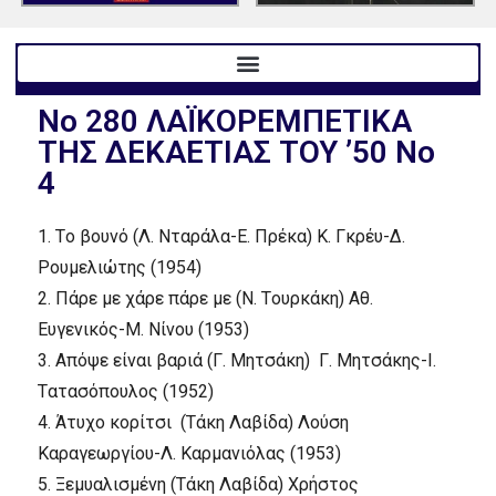
Nο 280 ΛAΪKOPEMΠETIKA
THΣ ΔEKAETIAΣ TOY ’50 Nο
4
1.
Tο βουνό (Λ. Nταράλα-E. Πρέκα)
K. Γκρέυ-Δ.
Pουμελιώτης
(1954)
2.
Πάρε με χάρε πάρε με (N. Tουρκάκη)
Aθ.
Eυγενικός-M. Nίνου
(1953)
3.
Aπόψε είναι βαριά (Γ. Mητσάκη)
Γ. Mητσάκης-I.
Tατασόπουλος
(1952)
4.
Άτυχο κορίτσι (Tάκη Λαβίδα)
Λούση
Kαραγεωργίου-Λ. Kαρμανιόλας
(1953)
5.
Ξεμυαλισμένη (Tάκη Λαβίδα)
Xρήστος