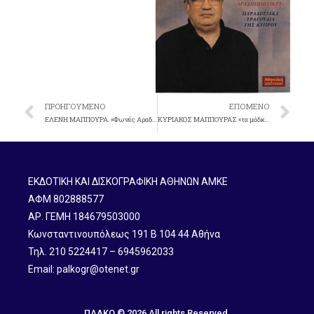
ΠΡΟΗΓΟΎΜΕΝΟ
ΕΠΌΜΕΝΟ
EΛENH MAΠΠOYPA. «Φωνές Aραδιππιώτικες» Nο 276
KYPIAKOΣ MAΠΠOYPAΣ «τα μάδκια σου τα μελισσιά» Nο 309
ΕΚΔΟΤΙΚΗ ΚΑΙ ΔΙΣΚΟΓΡΑΦΙΚΗ ΑΘΗΝΩΝ ΑΜΚΕ
ΑΦΜ 802888577
ΑΡ. ΓΕΜΗ 184679503000
Κωνσταντινουπόλεως 191 B 104 44 Αθήνα
Τηλ. 210 5224417 – 6945962033
Email: palkogr@otenet.gr
ΠΑΛΚΟ © 2026 All rights Reserved.