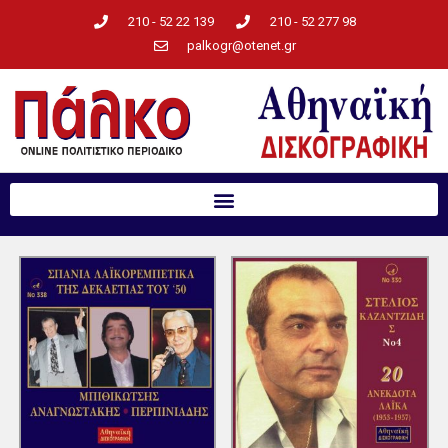
210 - 52 22 139
210 - 52 277 98
palkogr@otenet.gr