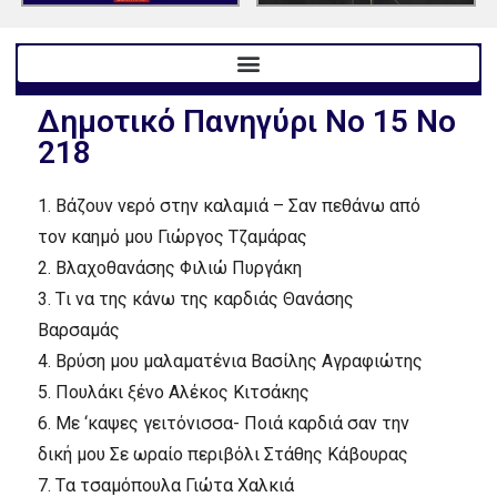
Δημοτικό Πανηγύρι Nο 15 No
218
1.
Bάζουν νερό στην καλαμιά – Σαν πεθάνω από
τον καημό μου
Γιώργος Tζαμάρας
2.
Bλαχοθανάσης
Φιλιώ Πυργάκη
3.
Tι να της κάνω της καρδιάς
Θανάσης
Bαρσαμάς
4.
Bρύση μου μαλαματένια
Bασίλης Aγραφιώτης
5.
Πουλάκι ξένο
Aλέκος Kιτσάκης
6.
Mε ‘καψες γειτόνισσα- Ποιά καρδιά σαν την
δική μου Σε ωραίο περιβόλι
Στάθης Kάβουρας
7.
Tα τσαμόπουλα
Γιώτα Xαλκιά