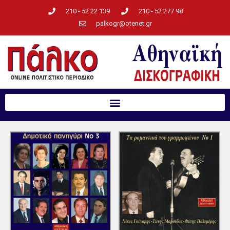
210 - 52 22 139
210 - 52 277 98
palkogr@otenet.gr