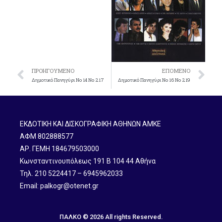
ΠΡΟΗΓΟΎΜΕΝΟ
ΕΠΌΜΕΝΟ
Δημοτικό Πανηγύρι Nο 14 Νο 217
Δημοτικό Πανηγύρι Nο 16 No 219
ΕΚΔΟΤΙΚΗ ΚΑΙ ΔΙΣΚΟΓΡΑΦΙΚΗ ΑΘΗΝΩΝ ΑΜΚΕ
ΑΦΜ 802888577
ΑΡ. ΓΕΜΗ 184679503000
Κωνσταντινουπόλεως 191 B 104 44 Αθήνα
Τηλ. 210 5224417 – 6945962033
Email: palkogr@otenet.gr
ΠΑΛΚΟ © 2026 All rights Reserved.