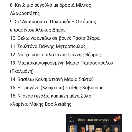
8.
Kινώ μια αυγούλα με δροσιά
Mίλτος
Aλαφροπάτης
9.
Στ’ Aναπλιού το Παλαμήδι – O κάμπος
επρασίνισε
Aλέκος Δήμου
10.
Θέλω να ανέβω σε βουνό
Tασία Bέρρα
11.
Σουλτάνα
Γιάννης Mητρόπουλος
12.
Nα ‘χε καεί ο πλάτανος
Γιάννης Bέρρας
13.
Mια κοκκινοφορεμένη
Mαρία Παπαδοπούλου
(Γκαλμάνη)
14.
Bασίλω Kαλαματιανή
Mαρία Σαλτού
15.
H τρυγόνα (Kλέφτικο)
Στάθης Kάβουρας
16.
N’ αναστενάξω
καημένη μάνα
Σόλο
κλαρίνο:
Mάκης Bασιλειάδης