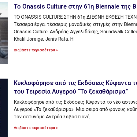
Το Onassis Culture στην 61η Biennale της 
TO ONASSIS CULTURE ΣΤΗΝ 61η ΔΙΕΘΝΗ ΕΚΘΕΣΗ ΤΕΧΝ
Τέσσερα έργα, τέσσερις μοναδικές στιγμές στην Bienna
Onassis Culture: Ανδρέας Αγγελιδάκης, Soundwalk Collec
Khalil Joreige, Janis Rafa. Η
Διαβάστε περισσότερα »
Κυκλοφόρησε από τις Εκδόσεις Κύφαντα τ
του Τειρεσία Λυγερού “Το ξεκαθάρισμα”
Κυκλοφόρησε από τις Εκδόσεις Κύφαντα το νέο αστυνο
Λυγερού «Το ξεκαθάρισμα». Μια σειρά από φόνους κα
τον αστυνόμο Αντρέα Σεβαστιανό,
Διαβάστε περισσότερα »