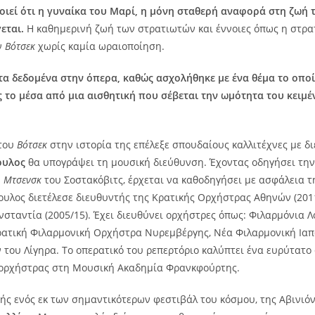
ιεί ότι η γυναίκα του Μαρί, η μόνη σταθερή αναφορά στη ζωή τ
εται.
Η καθημερινή ζωή των στρατιωτών και έννοιες όπως η στρατ
ν
Βότσεκ
χωρίς καμία ωραιοποίηση.
 τα δεδομένα στην όπερα, καθώς ασχολήθηκε με ένα θέμα το οποί
 το μέσα από μια αισθητική που σέβεται την ωμότητα του κειμ
 του
Βότσεκ
στην ιστορία της επέλεξε σπουδαίους καλλιτέχνες με δ
ουλος
θα υπογράψει τη μουσική διεύθυνση. Έχοντας οδηγήσει την
υ
Μτσενσκ
του Σοστακόβιτς, έρχεται να καθοδηγήσει με ασφάλεια 
πουλος διετέλεσε διευθυντής της Κρατικής Ορχήστρας Αθηνών (201
νσταντία (2005/15). Έχει διευθύνει ορχήστρες όπως: Φιλαρμόνια
ρατική Φιλαρμονική Ορχήστρα Νυρεμβέργης, Νέα Φιλαρμονική Ια
ου Λίγηρα. Το οπερατικό του ρεπερτόριο καλύπτει ένα ευρύτατο 
ς ορχήστρας στη Μουσική Ακαδημία Φρανκφούρτης.
ής ενός εκ των σημαντικότερων φεστιβάλ του κόσμου, της Αβινιόν