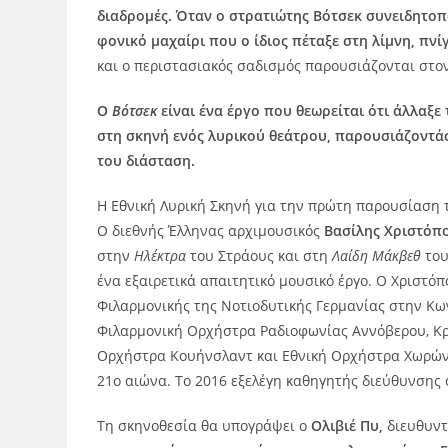
διαδρομές. Όταν ο στρατιώτης Βότσεκ συνειδητοπο
φονικό μαχαίρι που ο ίδιος πέταξε στη λίμνη, πνίγ
και ο περιστασιακός σαδισμός παρουσιάζονται στο
Ο
Βότσεκ
είναι ένα έργο που θεωρείται ότι άλλαξε
στη σκηνή ενός λυρικού θεάτρου, παρουσιάζοντάς
του διάσταση.
Η Εθνική Λυρική Σκηνή για την πρώτη παρουσίαση
Ο διεθνής Έλληνας αρχιμουσικός
Βασίλης Χριστόπ
στην
Ηλέκτρα
του Στράους και στη
Λαίδη Μάκβεθ
το
ένα εξαιρετικά απαιτητικό μουσικό έργο. Ο Χριστό
Φιλαρμονικής της Νοτιοδυτικής Γερμανίας στην Κω
Φιλαρμονική Ορχήστρα Ραδιοφωνίας Αννόβερου, Κ
Ορχήστρα Κουήνσλαντ και Εθνική Ορχήστρα Χωρών τ
21ο αιώνα. Το 2016 εξελέγη καθηγητής διεύθυνση
Τη σκηνοθεσία θα υπογράψει ο
Ολιβιέ Πυ,
διευθυντ