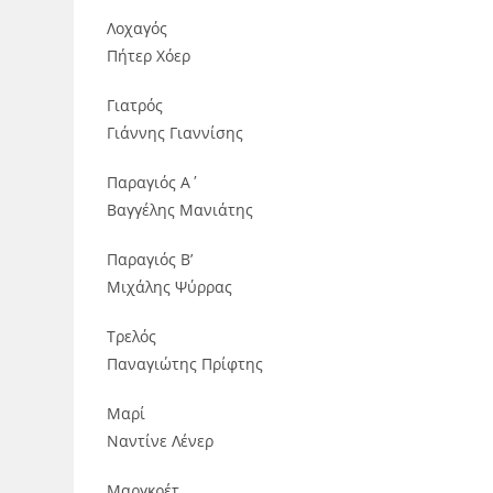
Λοχαγός
Πήτερ Χόερ
Γιατρός
Γιάννης Γιαννίσης
Παραγιός Α΄
Βαγγέλης Μανιάτης
Παραγιός Β’
Μιχάλης Ψύρρας
Τρελός
Παναγιώτης Πρίφτης
Μαρί
Ναντίνε Λένερ
Μαργκρέτ