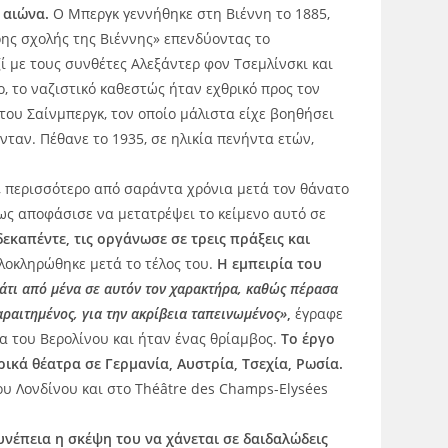
 αιώνα.
Ο Μπεργκ γεννήθηκε στη Βιέννη το 1885,
ης σχολής της Βιέννης» επενδύοντας το
ί με τους συνθέτες Αλεξάντερ φον Τσεμλίνσκι και
, το ναζιστικό καθεστώς ήταν εχθρικό προς τον
ου Σαίνμπεργκ, τον οποίο μάλιστα είχε βοηθήσει
ταν. Πέθανε το 1935, σε ηλικία πενήντα ετών,
9, περισσότερο από σαράντα χρόνια μετά τον θάνατο
ς αποφάσισε να μετατρέψει το κείμενο αυτό σε
καπέντε, τις οργάνωσε σε τρεις πράξεις και
λοκληρώθηκε μετά το τέλος του.
Η εμπειρία του
άτι από μένα σε αυτόν τον χαρακτήρα, καθώς πέρασα
ραιτημένος, για την ακρίβεια ταπεινωμένος»
,
έγραφε
α του Βερολίνου και ήταν ένας θρίαμβος.
Το έργο
κά θέατρα σε Γερμανία, Αυστρία, Τσεχία, Ρωσία.
ου Λονδίνου και στο Théâtre des Champs-Elysées
νέπεια η σκέψη του να χάνεται σε δαιδαλώδεις