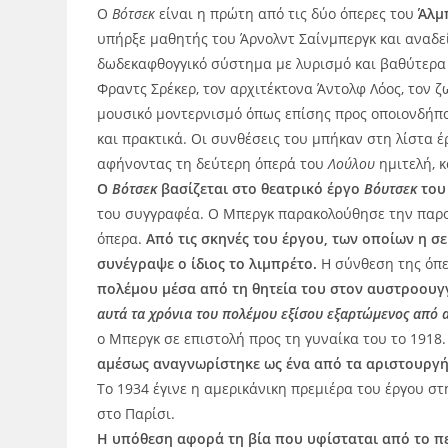
Ο
Βότσεκ
είναι η πρώτη από τις δύο όπερες του
Άλμ
υπήρξε μαθητής του Άρνολντ Σαίνμπεργκ και αναδε
δωδεκαφθογγικό σύστημα με λυρισμό και βαθύτερα «
Φραντς Σρέκερ, τον αρχιτέκτονα Άντολφ Λόος, τον 
μουσικό μοντερνισμό όπως επίσης προς οποιονδήπο
και πρακτικά. Οι συνθέσεις του μπήκαν στη λίστα 
αφήνοντας τη δεύτερη όπερά του
Λούλου
ημιτελή, κ
Ο
Βότσεκ
βασίζεται στο θεατρικό έργο
Βόυτσεκ
του
του συγγραφέα. Ο Μπεργκ παρακολούθησε την παρου
όπερα.
Από τις σκηνές του έργου, των οποίων η σε
συνέγραψε ο ίδιος το λιμπρέτο.
Η σύνθεση της όπε
πολέμου μέσα από τη θητεία του στον αυστροουγ
αυτά τα χρόνια του πολέμου εξίσου εξαρτώμενος από 
ο Μπεργκ σε επιστολή προς τη γυναίκα του το 1918
αμέσως αναγνωρίστηκε ως ένα από τα αριστουργήμ
Το 1934 έγινε η αμερικάνικη πρεμιέρα του έργου σ
στο Παρίσι.
Η υπόθεση αφορά τη βία που υφίσταται από το πε