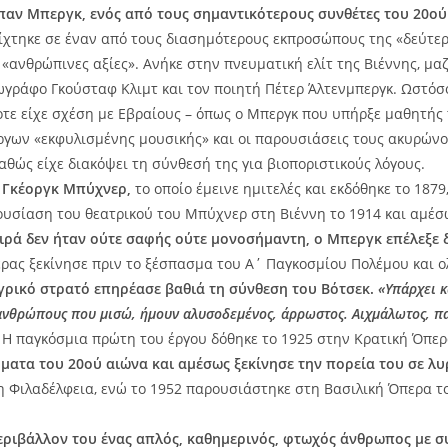
παν Μπεργκ, ενός από τους σημαντικότερους συνθέτες του 20ού
ίχτηκε σε έναν από τους διασημότερους εκπροσώπους της «δεύτερ
ανθρώπινες αξίες». Ανήκε στην πνευματική ελίτ της Βιέννης, μαζ
ζωγράφο Γκούσταφ Κλιμτ και τον ποιητή Πέτερ Άλτενμπεργκ. Ωστόσο
τε είχε σχέση με Εβραίους – όπως ο Μπεργκ που υπήρξε μαθητής τ
έργων «εκφυλισμένης μουσικής» και οι παρουσιάσεις τους ακυρώνον
αθώς είχε διακόψει τη σύνθεσή της για βιοποριστικούς λόγους.
 Γκέοργκ Μπύχνερ,
το οποίο έμεινε ημιτελές και εκδόθηκε το 187
σίαση του θεατρικού του Μπύχνερ στη Βιέννη το 1914 και αμέσω
ιρά δεν ήταν ούτε σαφής ούτε μονοσήμαντη, ο Μπεργκ επέλεξε δε
ρας ξεκίνησε πριν το ξέσπασμα του Α΄ Παγκοσμίου Πολέμου και ο
γρικό στρατό επηρέασε βαθιά τη σύνθεση του Βότσεκ.
«Υπάρχει κ
ανθρώπους που μισώ, ήμουν αλυσοδεμένος, άρρωστος. Αιχμάλωτος, πα
. Η παγκόσμια πρώτη του έργου δόθηκε το 1925 στην Κρατική Όπερ
ατα του 20ού αιώνα και αμέσως ξεκίνησε την πορεία του σε λυρι
τη Φιλαδέλφεια, ενώ το 1952 παρουσιάστηκε στη Βασιλική Όπερα τ
ριβάλλον του ένας απλός, καθημερινός, φτωχός άνθρωπος με συ