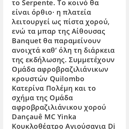
το Serpente. Το κοινό θα
είναι όρθιο· η πλατεία
λειτουργεί ως πίστα χορού,
ενώ τα μπαρ της Αίθουσας
Banquet θα παραμείνουν
ανοιχτά καθ’ όλη τη διάρκεια
της εκδήλωσης. Συμμετέχουν
Ομάδα αφροβραζιλιάνικων
κρουστών Quilombo
Κατερίνα Πολέμη και το
σχήμα της Ομάδα
αφροβραζιλιάνικου χορού
Dançauê MC Yinka
Κουκλοθέατρο Αγιούσαγια Dj