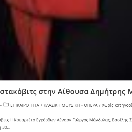
Σοστακόβιτς στην Αίθουσα Δημήτρης
ΕΠΙΚΑΙΡΟΤΗΤΑ
/
ΚΛΑΣΙΚΗ ΜΟΥΣΙΚΗ - ΟΠΕΡΑ
/
Χωρίς κατηγορ
τς ΙΙ Κουαρτέτο Εγχόρδων Αέναον Γιώργος Μάνδυλας, Βασίλης Σού
η 30…