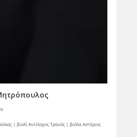
 Μητρόπουλος
ία
κας | βιολί Αντίλοχος Τρανός | βιόλα Αστέριος