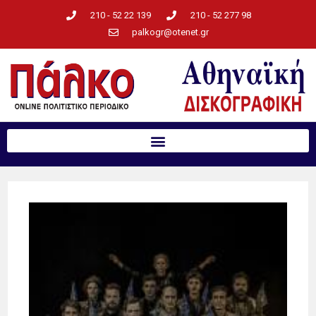
210 - 52 22 139
210 - 52 277 98
palkogr@otenet.gr