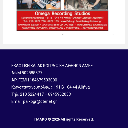
ΕΚΔΟΤΙΚΗ ΚΑΙ ΔΙΣΚΟΓΡΑΦΙΚΗ ΑΘΗΝΩΝ ΑΜΚΕ
ΑΦΜ 802888577
ΑΡ. ΓΕΜΗ 184679503000
Κωνσταντινουπόλεως 191 B 104 44 Αθήνα
Τηλ. 210 5224417 – 6945962033
Email: palkogr@otenet.gr
ΠΑΛΚΟ © 2026 All rights Reserved.