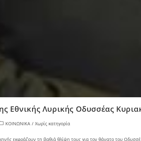
ης Εθνικής Λυρικής Οδυσσέας Κυρι
ΚΟΙΝΩΝΙΚΑ
/
Χωρίς κατηγορία
 Σκηνής εκφράζουν τη βαθιά θλίψη τους για τον θάνατο του Οδυσσ