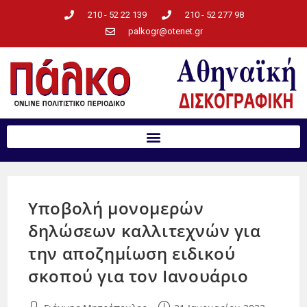
210 - 52 22 139
210 - 52 277 98
palkogr@otenet.gr
Υποβολή μονομερών
δηλώσεων καλλιτεχνών για
την αποζημίωση ειδικού
σκοπού για τον Ιανουάριο