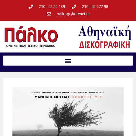
210 - 52 22 139
210 - 52 277 98
palkogr@otenet.gr