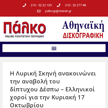
210 - 52 22 139
210 - 52 277 98
palkogr@otenet.gr
H Λυρική Σκηνή ανακοινώνει
την αναβολή του
δίπτυχου Δέσπω – Ελληνικοί
χοροί για την Κυριακή 17
Οκτωβρίου