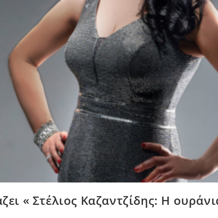
ει « Στέλιος Καζαντζίδης: H ουράνι