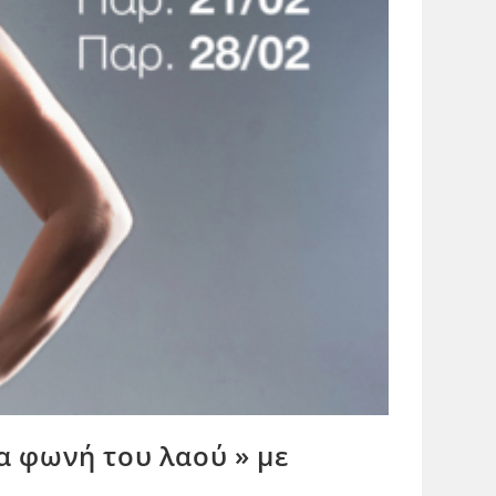
α φωνή του λαού » με