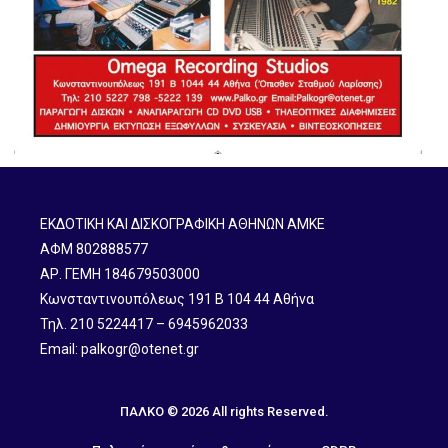
ΕΚΔΟΤΙΚΗ ΚΑΙ ΔΙΣΚΟΓΡΑΦΙΚΗ ΑΘΗΝΩΝ ΑΜΚΕ
ΑΦΜ 802888577
ΑΡ. ΓΕΜΗ 184679503000
Κωνσταντινουπόλεως 191 B 104 44 Αθήνα
Τηλ. 210 5224417 – 6945962033
Email: palkogr@otenet.gr
ΠΑΛΚΟ © 2026 All rights Reserved.