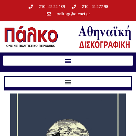
210 - 52 22 139
210 - 52 277 98
palkogr@otenet.gr