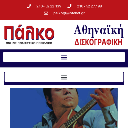
210 - 52 22 139
210 - 52 277 98
palkogr@otenet.gr