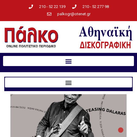
210 - 52 22 139
210 - 52 277 98
palkogr@otenet.gr