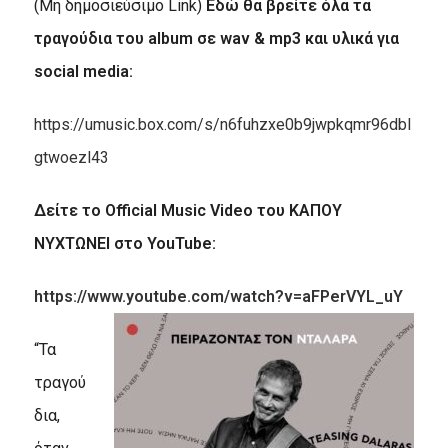
(Μη δημοσιεύσιμο Link)
Εδώ θα βρείτε όλα τα
τραγούδια του
album
σε
wav
&
mp
3 και υλικά για
social media
:
https://umusic.box.com/s/n6fuhzxe0b9jwpkqmr96dbl
gtwoezl43
Δείτε το
Official Music Video
του ΚΑΠΟΥ
ΝΥΧΤΩΝΕΙ στο
YouTube
:
https://www.youtube.com/watch?v=aFPerVYL_uY
“Τα
τραγού
δια,