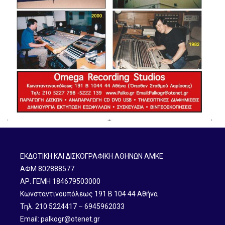
ΕΚΔΟΤΙΚΗ ΚΑΙ ΔΙΣΚΟΓΡΑΦΙΚΗ ΑΘΗΝΩΝ ΑΜΚΕ
ΑΦΜ 802888577
ΑΡ. ΓΕΜΗ 184679503000
Κωνσταντινουπόλεως 191 B 104 44 Αθήνα
Τηλ. 210 5224417 – 6945962033
Email: palkogr@otenet.gr