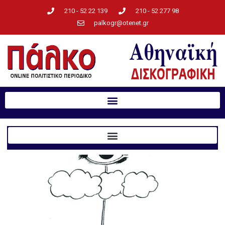
210 - 52 22 139
210 - 52 277 98
palkogr@otenet.gr