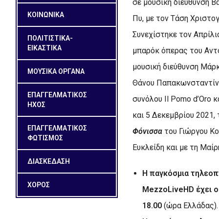
σε μουσική διεύθυνση Β
ΚΟΙΝΩΝΙΚΑ
Πυ, με τον Τάση Χριστο
Συνεχίστηκε τον Απρίλι
ΠΟΛΙΤΙΣΤΙΚΑ-
ΕΙΚΑΣΤΙΚΑ
μπαρόκ όπερας του Αντ
μουσική διεύθυνση Μάρ
ΜΟΥΣΙΚΑ ΟΡΓΑΝΑ
Θάνου Παπακωνσταντίνο
ΕΠΑΓΓΕΛΜΑΤΙΚΟΣ
συνόλου Il Pomo d’Oro 
ΗΧΟΣ
και 5 Δεκεμβρίου 2021,
ΕΠΑΓΓΕΛΜΑΤΙΚΟΣ
Φόνισσα
του Γιώργου Κο
ΦΩΤΙΣΜΟΣ
Ευκλείδη και με τη Μαίρ
ΔΙΑΣΚΕΔΑΣΗ
Η παγκόσμια τηλεοπ
ΧΟΡΟΣ
Mezzo
Live
HD
έχει ο
18.00
(ώρα Ελλάδας).