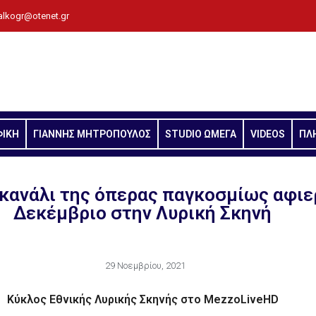
alkogr@otenet.gr
ΦΙΚΗ
ΓΙΑΝΝΗΣ ΜΗΤΡΟΠΟΥΛΟΣ
STUDIO ΩΜΕΓΑ
VIDEOS
ΠΛ
 κανάλι της όπερας παγκοσμίως αφιε
Δεκέμβριο στην Λυρική Σκηνή
29 Νοεμβρίου, 2021
Κύκλος Εθνικής Λυρικής Σκηνής στο
Mezzo
Live
HD