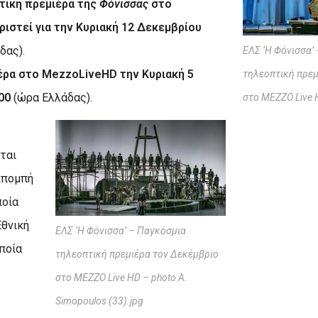
τική πρεμιέρα της
Φόνισσας
στο
ριστεί για την Κυριακή 12 Δεκεμβρίου
δας).
ΕΛΣ ‘Η Φόνισσα’
έρα στο
Mezzo
Live
HD
την Κυριακή 5
τηλεοπτική πρεμ
.00
(ώρα Ελλάδας).
στο MEZZO Live 
ται
εκπομπή
ποία
Εθνική
ΕΛΣ ‘Η Φόνισσα’ – Παγκόσμια
οποία
τηλεοπτική πρεμιέρα τον Δεκέμβριο
στο MEZZO Live HD – photo A.
Simopoulos (33).jpg