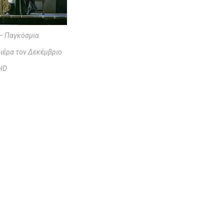
 – Παγκόσμια
ιέρα τον Δεκέμβριο
HD