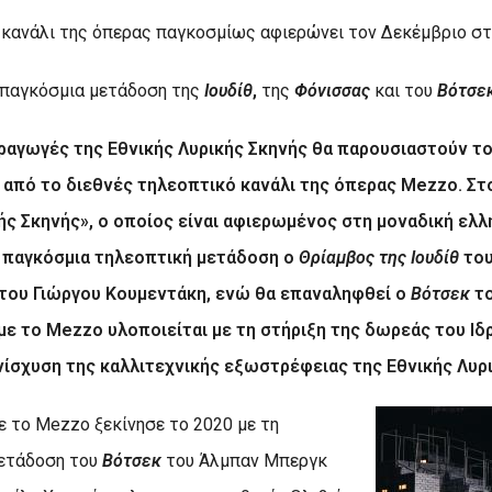
 κανάλι της όπερας παγκοσμίως αφιερώνει τον Δεκέμβριο σ
 παγκόσμια μετάδοση της
Ιουδίθ
,
της
Φόνισσας
και του
Βότσε
ραγωγές της Εθνικής Λυρικής Σκηνής θα παρουσιαστούν τ
 από το διεθνές τηλεοπτικό κανάλι της όπερας
Mezzo
. Σ
ής Σκηνής», ο οποίος είναι αφιερωμένος στη μοναδική ελλ
παγκόσμια τηλεοπτική μετάδοση ο
Θρίαμβος της Ιουδίθ
του
του Γιώργου Κουμεντάκη, ενώ θα επαναληφθεί ο
Βότσεκ
το
με το Mezzo υλοποιείται με τη στήριξη της δωρεάς του Ι
 ενίσχυση της καλλιτεχνικής εξωστρέφειας της Εθνικής Λυρ
με το
Mezzo
ξεκίνησε το 2020 με τη
μετάδοση του
Βότσεκ
του Άλμπαν Μπεργκ