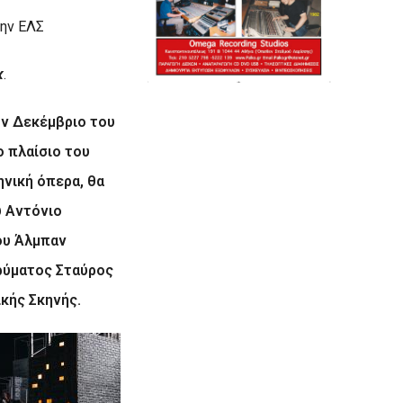
την ΕΛΣ
κ
.
ον Δεκέμβριο του
το πλαίσιο του
ηνική όπερα, θα
 Αντόνιο
υ Άλμπαν
δρύματος Σταύρος
ικής Σκηνής.