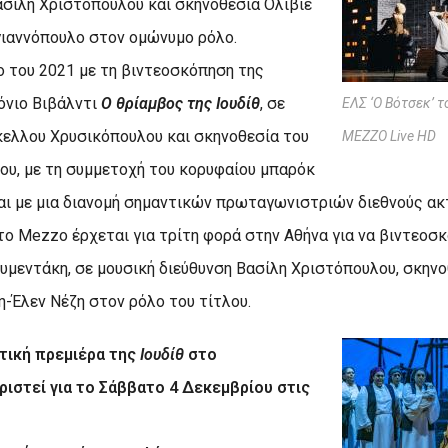
ασίλη Χριστόπουλου και σκηνοθεσία Ολιβιέ
γιαννόπουλο στον ομώνυμο ρόλο.
ο του 2021 με τη βιντεοσκόπηση της
όνιο Βιβάλντι
Ο θρίαμβος της Ιουδίθ
, σε
ΕΛΣ ‘Ο Βότσεκ’ 
κελλου Χρυσικόπουλου και σκηνοθεσία του
MEZZO Live HD
υ, με τη συμμετοχή του κορυφαίου μπαρόκ
και με μια διανομή σημαντικών πρωταγωνιστριών διεθνούς ακτ
 το
Mezzo
έρχεται για τρίτη φορά στην Αθήνα για να βιντεοσ
υμεντάκη, σε μουσική διεύθυνση Βασίλη Χριστόπουλου, σκην
η-Έλεν Νέζη στον ρόλο του τίτλου.
τική πρεμιέρα της
Ιουδίθ
στο
ριστεί για το Σάββατο 4 Δεκεμβρίου στις