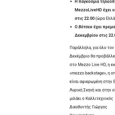
Η παγκόσμια τηλεοπ
Mezzo
Live
HD
έχει ο
στις 22.00
(ώρα Ελλά
Ο
Βότσεκ
έχει πρεμι
Δεκεμβρίου στις 22
Παράλληλα, για όλο τον
Δεκέμβριο θα προβάλλε
στο
Mezzo
Live
HD
, η 
«
mezzo
backstage
», η ο
είναι αφιερωμένη στην 
Λυρική Σκηνή και στην 
μιλάει ο Καλλιτεχνικός
Διευθυντής Γιώργος