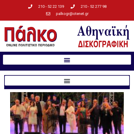
210 - 52 22 139
210 - 52 277 98
palkogr@otenet.gr