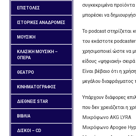
συγκεκριμένα προϊόντα ή
ΕΠΙΣΤΟΛΕΣ
μπορέσει να δημιουργήσε
ΙΣΤΟΡΙΚΕΣ ΑΝΑΔΡΟΜΕΣ
Το podcast στηρίζεται 
ΜΟΥΣΙΚΗ
του εκάστοτε podcaster 
χρησιμοποιεί ώστε να μ
ΚΛΑΣΙΚΗ ΜΟΥΣΙΚΗ –
ΟΠΕΡΑ
είδους «ψηφιακή» σειρά
Είναι βέβαιο ότι η χρή
ΘΕΑΤΡΟ
μεγάλου διαφράγματος π
ΚΙΝΗΜΑΤΟΓΡΑΦΟΣ
Υπάρχουν διάφορες επι
ΔΙΕΘΝΕΙΣ STAR
που δεν χρειάζεται η χ
ΒΙΒΛΙΑ
Μικρόφωνο AKG LYRA
Μικρόφωνο Apogee Hy
ΔΙΣΚΟΙ – CD