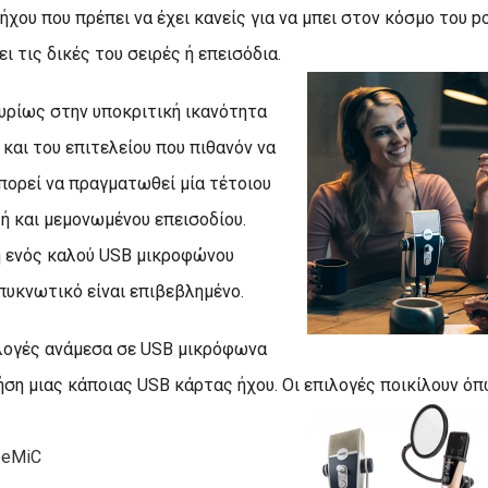
χου που πρέπει να έχει κανείς για να μπει στον κόσμο του po
ι τις δικές του σειρές ή επεισόδια.
κυρίως στην υποκριτική ικανότητα
και του επιτελείου που πιθανόν να
πορεί να πραγματωθεί μία τέτοιου
 ή και μεμονωμένου επεισοδίου.
ση ενός καλού USB μικροφώνου
υκνωτικό είναι επιβεβλημένο.
λογές ανάμεσα σε USB μικρόφωνα
ρήση μιας κάποιας USB κάρτας ήχου. Οι επιλογές ποικίλουν όπ
peMiC