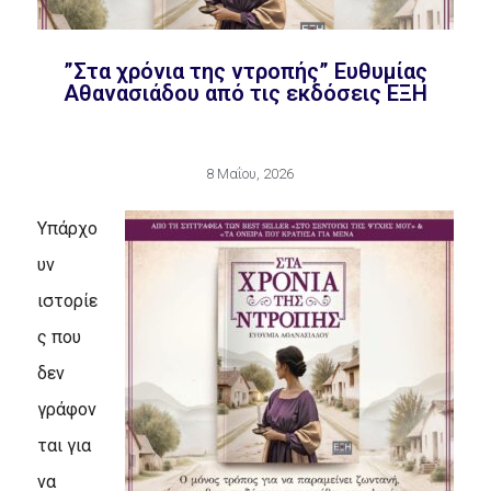
”Στα χρόνια της ντροπής” Ευθυμίας
Αθανασιάδου από τις εκδόσεις ΕΞΗ
8 Μαΐου, 2026
Υπάρχο
υν
ιστορίε
ς που
δεν
γράφον
ται για
να