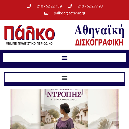
210 - 52 22 139
210 - 52 277 98
palkogr@otenet.gr