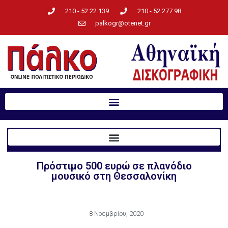
210 - 52 22 139
210 - 52 277 98
palkogr@otenet.gr
Πρόστιμο 500 ευρώ σε πλανόδιο
μουσικό στη Θεσσαλονίκη
8 Νοεμβρίου, 2020