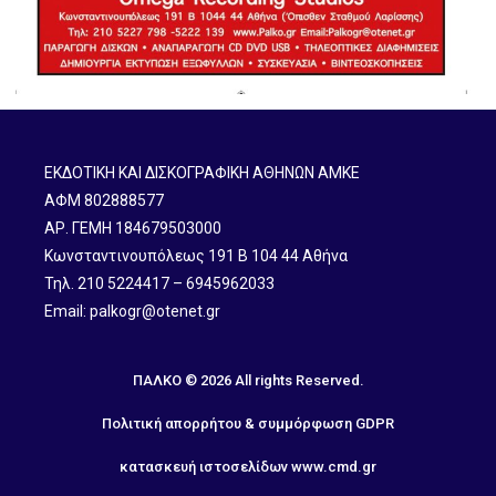
ΕΚΔΟΤΙΚΗ ΚΑΙ ΔΙΣΚΟΓΡΑΦΙΚΗ ΑΘΗΝΩΝ ΑΜΚΕ
ΑΦΜ 802888577
ΑΡ. ΓΕΜΗ 184679503000
Κωνσταντινουπόλεως 191 B 104 44 Αθήνα
Τηλ. 210 5224417 – 6945962033
Email: palkogr@otenet.gr
ΠΑΛΚΟ © 2026 All rights Reserved.
Πολιτική απορρήτου & συμμόρφωση GDPR
κατασκευή ιστοσελίδων
www.cmd.gr