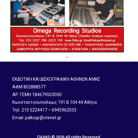
ΕΚΔΟΤΙΚΗ ΚΑΙ ΔΙΣΚΟΓΡΑΦΙΚΗ ΑΘΗΝΩΝ ΑΜΚΕ
ΑΦΜ 802888577
ΑΡ. ΓΕΜΗ 184679503000
Κωνσταντινουπόλεως 191 B 104 44 Αθήνα
Τηλ. 210 5224417 – 6945962033
Email: palkogr@otenet.gr
ΠΑΛΚΟ © 2026 All rights Reserved.