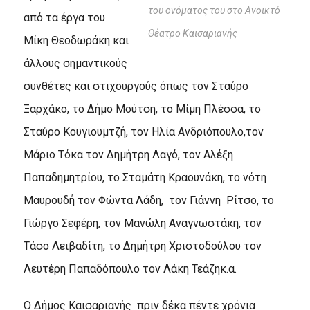
του ονόματος του στο Ανοικτό
από τα έργα του
Θέατρο Καισαριανής
Μίκη Θεοδωράκη και
άλλους σημαντικούς
συνθέτες και στιχουργούς όπως τον Σταύρο
Ξαρχάκο, το Δήμο Μούτση, το Μίμη Πλέσσα, το
Σταύρο Κουγιουμτζή, τον Ηλία Ανδριόπουλο,τον
Μάριο Τόκα τον Δημήτρη Λαγό, τον Αλέξη
Παπαδημητρίου, το Σταμάτη Κραουνάκη, το νότη
Μαυρουδή τον Φώντα Λάδη, τον Γιάννη Ρίτσο, το
Γιώργο Σεφέρη, τον Μανώλη Αναγνωστάκη, τον
Τάσο Λειβαδίτη, το Δημήτρη Χριστοδούλου τον
Λευτέρη Παπαδόπουλο τον Λάκη Τεάζηκ.α.
Ο Δήμος Καισαριανής πριν δέκα πέντε χρόνια