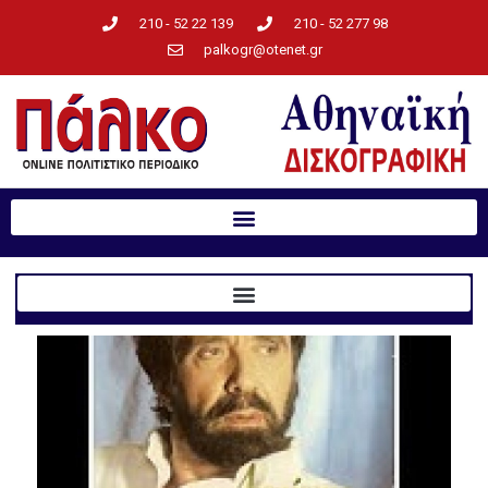
210 - 52 22 139
210 - 52 277 98
palkogr@otenet.gr