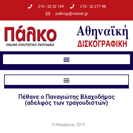
210 - 52 22 139
210 - 52 277 98
palkogr@otenet.gr
Πέθανε ο Παναγιώτης Βλαχοδήμος
(αδελφός των τραγουδιστών)
15 Νοεμβρίου, 2019