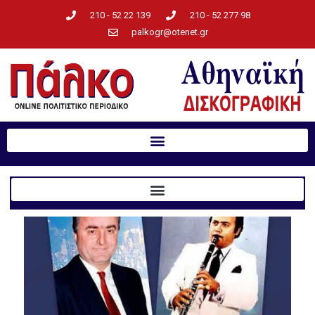
210 - 52 22 139
210 - 52 277 98
palkogr@otenet.gr