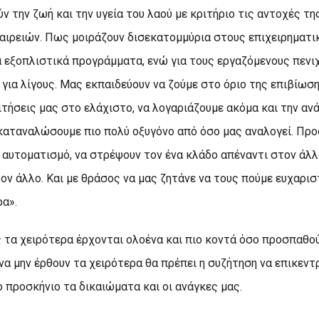
 την ζωή και την υγεία του λαού με κριτήριο τις αντοχές τη
αιρειών. Πως μοιράζουν δισεκατομμύρια στους επιχειρηματι
 εξοπλιστικά προγράμματα, ενώ για τους εργαζόμενους πενι
για λίγους. Μας εκπαιδεύουν να ζούμε στο όριο της επιβίωση
τήσεις μας στο ελάχιστο, να λογαριάζουμε ακόμα και την αν
 καταναλώσουμε πιο πολύ οξυγόνο από όσο μας αναλογεί. Πρ
 αυτοματισμό, να στρέψουν τον ένα κλάδο απέναντι στον άλλο
ον άλλο. Και με θράσος να μας ζητάνε να τους πούμε ευχαρισ
ρα».
ς τα χειρότερα έρχονται ολοένα και πιο κοντά όσο προσπαθο
 να μην έρθουν τα χειρότερα θα πρέπει η συζήτηση να επικεν
ο προσκήνιο τα δικαιώματα και οι ανάγκες μας.