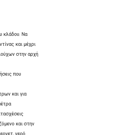
.
υ κλάδου. Να
ντίνας και μέχρι
ιούχων στην αρχή
ρήσεις που
τρων και για
μέτρα
ατασχέσεις
ζόμενο και στην
ερνετ, νερό.