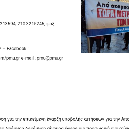
3213694, 210.3215246, φαξ :
/
– Facebook :
om/pmu.gr
e-mail :
pmu@pmu.gr
ση για την επικείμενη έναρξη υποβολής αιτήσεων για την Απ
νες Νοέμβρη Δεκέμβρη σίγουρα έφερε μια προσωρινή ανακούφ