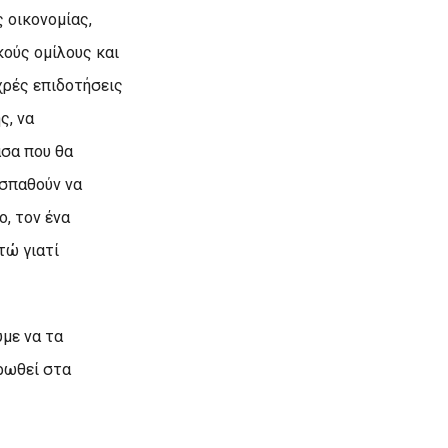
ς οικονομίας,
κούς ομίλους και
χρές επιδοτήσεις
ς, να
άσα που θα
οσπαθούν να
, τον ένα
τώ γιατί
ύμε να τα
τρωθεί στα