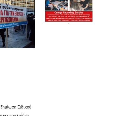
οζημίωση Ειδικού
ιση σε χιλιάδες