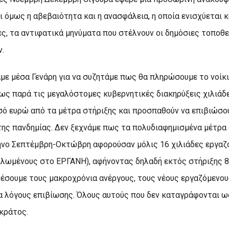
 όμως η αβεβαιότητα και η ανασφάλεια, η οποία ενισχύεται κ
ς, τα αντιφατικά μηνύματα που στέλνουν οι δημόσιες τοποθ
.
ε μέσα Γενάρη για να συζητάμε πως θα πληρώσουμε το νοίκι 
ως παρά τις μεγαλόστομες κυβερνητικές διακηρύξεις χιλιάδ
ισό ευρώ από τα μέτρα στήριξης και προσπαθούν να επιβιώσο
της πανδημίας. Δεν ξεχνάμε πως τα πολυδιαφημισμένα μέτρα
μηνο Σεπτέμβρη-Οκτώβρη αφορούσαν μόλις 16 χιλιάδες εργαζ
ηλωμένους στο ΕΡΓΑΝΗ), αφήνοντας δηλαδή εκτός στήριξης 84
έσουμε τους μακροχρόνια ανέργους, τους νέους εργαζόμενου
α λόγους επιβίωσης. Όλους αυτούς που δεν καταγράφονται ω
κράτος.