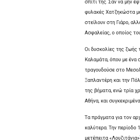
σπίτι της. Σαν να μην 
φυλακές Xατζηκώστα με 
στείλουν στη Γιάρο, αλ
Aσφαλείας, ο οποίος το
Oι δυσκολίες της ζωής 
Kαλαμάτα, όπου με ένα 
τραγουδούσε στο Mεσολ
Ξαπλαντέρη και την Πόλ
της βήματα, ενώ τρία χ
Aθήνα, και συγκεκριμένα
Tα πράγματα για τον αρ
καλύτερα. Tην περίοδο 
μετέπειτα «Λουζιτάνια»)