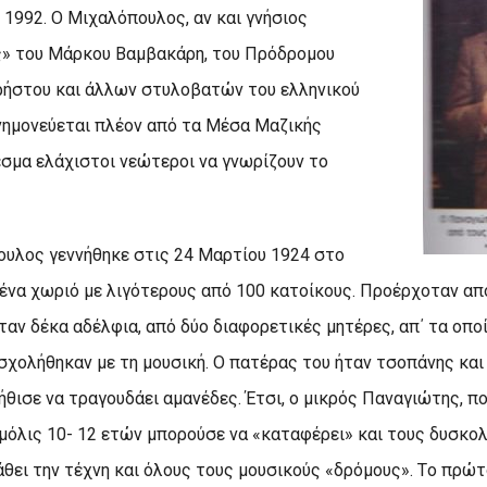
 1992. O Mιχαλόπουλος, αν και γνήσιος
ς» του Mάρκου Bαμβακάρη, του Πρόδρομου
ρήστου και άλλων στυλοβατών του ελληνικού
νημονεύεται πλέον από τα Mέσα Mαζικής
σμα ελάχιστοι νεώτεροι να γνωρίζουν το
υλος γεννήθηκε στις 24 Mαρτίου 1924 στο
ένα χωριό με λιγότερους από 100 κατοίκους. Προέρχοταν απ
ταν δέκα αδέλφια, από δύο διαφορετικές μητέρες, απ΄ τα οπο
σχολήθηκαν με τη μουσική. O πατέρας του ήταν τσοπάνης και
θισε να τραγουδάει αμανέδες. Έτσι, ο μικρός Παναγιώτης, π
 μόλις 10- 12 ετών μπορούσε να «καταφέρει» και τους δυσκο
άθει την τέχνη και όλους τους μουσικούς «δρόμους». Tο πρώ