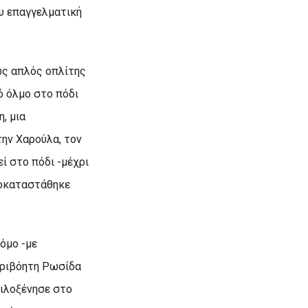
ου επαγγελματική
ως απλός οπλίτης
ό όλμο στο πόδι
, μια
την Xαρούλα, τον
ί στο πόδι -μέχρι
αποκαταστάθηκε
όμο -με
περιβόητη Pωσίδα
φιλοξένησε στο