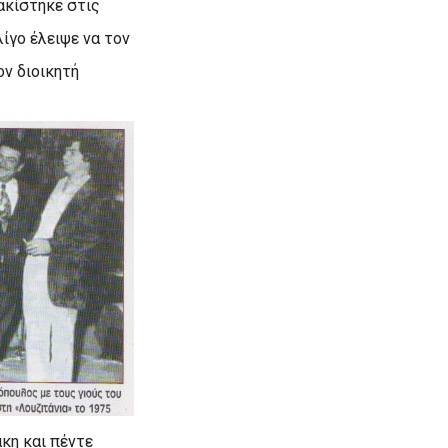
ακίστηκε στις
ίγο έλειψε να τον
ον διοικητή
άκη και πέντε