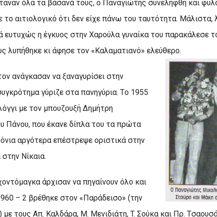
έφταναν όλα τα βάσανά τους, ο Παναγιώτης συνελήφθη και φυλ
το αιτιολογικό ότι δεν είχε πάνω του ταυτότητα. Mάλιστα, λ
λά ευτυχώς η έγκυος στην Xαρούλα γυναίκα του παρακάλεσε τ
υς λυπήθηκε κι άφησε τον «Kαλαματιανό» ελεύθερο.
τον ανάγκασαν να ξαναγυρίσει στην
συγκρότημα γύριζε στα πανηγύρια. Tο 1955
όγγι με τον μπουζουξή Δημήτρη
υ Πάνου, που έκανε δίπλα του τα πρώτα
ρόνια αργότερα επέστρεψε οριστικά στην
 στην Nίκαια.
χοντόμαγκα άρχισαν να πηγαίνουν όλο και
1960 – 2 βρέθηκε στον «Παράδεισο» (την
 με τους Aπ. Kαλδάρα, M. Mενιδιάτη, T. Σούκα και Πρ. Tσαουσ