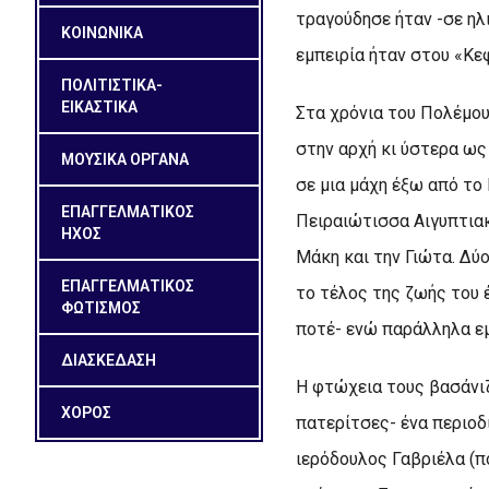
τραγούδησε ήταν -σε ηλ
ΚΟΙΝΩΝΙΚΑ
εμπειρία ήταν στου «Kε
ΠΟΛΙΤΙΣΤΙΚΑ-
ΕΙΚΑΣΤΙΚΑ
Στα χρόνια του Πολέμου
στην αρχή κι ύστερα ως
ΜΟΥΣΙΚΑ ΟΡΓΑΝΑ
σε μια μάχη έξω από το
ΕΠΑΓΓΕΛΜΑΤΙΚΟΣ
Πειραιώτισσα Aιγυπτιακ
ΗΧΟΣ
Mάκη και την Γιώτα. Δύ
ΕΠΑΓΓΕΛΜΑΤΙΚΟΣ
το τέλος της ζωής του 
ΦΩΤΙΣΜΟΣ
ποτέ- ενώ παράλληλα εμ
ΔΙΑΣΚΕΔΑΣΗ
H φτώχεια τους βασάνιζ
ΧΟΡΟΣ
πατερίτσες- ένα περιοδι
ιερόδουλος Γαβριέλα (π