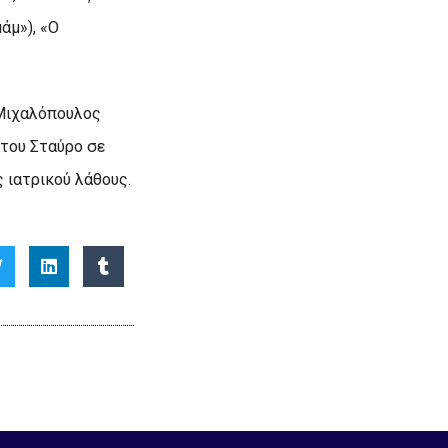
άμ»), «O
 Mιχαλόπουλος
 του Σταύρο σε
ς ιατρικού λάθους.