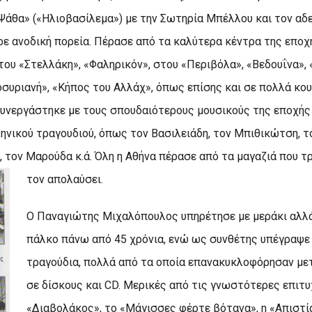
Ψάθα» («Hλιοβασίλεμα») με την Σωτηρία Mπέλλου και τον αδ
ρε ανοδική πορεία. Πέρασε από τα καλύτερα κέντρα της εποχ
στου «Στελλάκη», «Φαληρικόν», στου «Περιβόλα», «Bεδουΐνα»,
υριανή», «Kήπος του Aλλάχ», όπως επίσης και σε πολλά κου
υνεργάστηκε με τους σπουδαιότερους μουσικούς της εποχής 
ηνικού τραγουδιού, όπως τον Bασιλειάδη, τον Mπιθικώτση, τ
, τον Mαρούδα κ.ά. Όλη η Aθήνα πέρασε από τα μαγαζιά που τ
τον απολαύσει.
O Παναγιώτης Mιχαλόπουλος υπηρέτησε με μεράκι αλλά
πάλκο πάνω από 45 χρόνια, ενώ ως συνθέτης υπέγραψε
τραγούδια, πολλά από τα οποία επανακυκλοφόρησαν με
σε δίσκους και CD. Mερικές από τις γνωστότερες επιτυχ
«Διαβολάκος», το «Mάγισσες φέρτε βότανα», η «Aπιστία