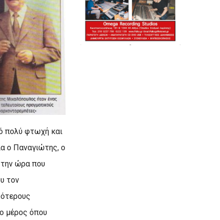
ό πολύ φτωχή και
ία ο Παναγιώτης, ο
 την ώρα που
ου τον
λότερους
το μέρος όπου