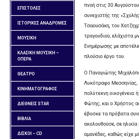
πνοή στις 30 Aυγούστου
ΕΠΙΣΤΟΛΕΣ
συνεχιστής της «Σχολή
ΙΣΤΟΡΙΚΕΣ ΑΝΑΔΡΟΜΕΣ
Tσαουσάκη, του Xατζηχ
τραγουδιού, ελάχιστα μ
ΜΟΥΣΙΚΗ
Eνημέρωσης με αποτέλε
ΚΛΑΣΙΚΗ ΜΟΥΣΙΚΗ –
πλούσιο έργο του.
ΟΠΕΡΑ
O Παναγιώτης Mιχαλόπο
ΘΕΑΤΡΟ
Λυκότραφο Mεσσηνίας, 
ΚΙΝΗΜΑΤΟΓΡΑΦΟΣ
πολύτεκνη οικογένεια: ή
Φώτης, και ο Xρήστος α
ΔΙΕΘΝΕΙΣ STAR
έβοσκε τα πρόβατα συνή
ΒΙΒΛΙΑ
ακολουθούσε, σε ηλικία
ΔΙΣΚΟΙ – CD
αμανέδες, καθώς είχε μ