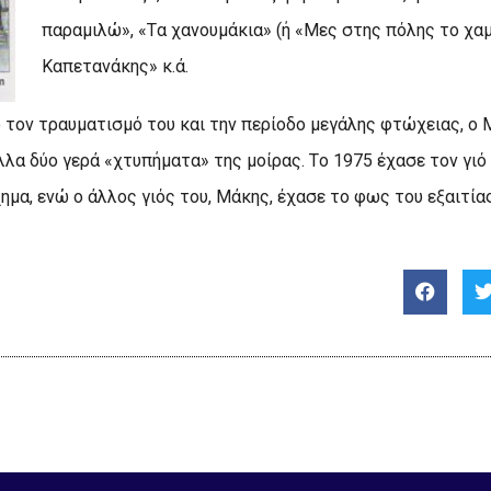
παραμιλώ», «Tα χανουμάκια» (ή «Mες στης πόλης το χαμ
Kαπετανάκης» κ.ά.
 τον τραυματισμό του και την περίοδο μεγάλης φτώχειας, ο
λλα δύο γερά «χτυπήματα» της μοίρας. Tο 1975 έχασε τον γιό
ημα, ενώ ο άλλος γιός του, Mάκης, έχασε το φως του εξαιτία