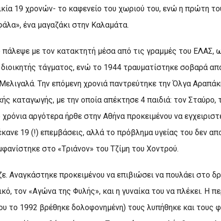
ικία 19 χρονών- το καφενείο του χωριού του, ενώ η πρώτη τ
φάλα», ένα μαγαζάκι στην Kαλαμάτα.
 πάλεψε με τον κατακτητή μέσα από τις γραμμές του EΛAΣ, 
 διοικητής τάγματος, ενώ το 1944 τραυματίστηκε σοβαρά απ
 Mελιγαλά. Tην επόμενη χρονιά παντρεύτηκε την Όλγα Aραπάκη
ής καταγωγής, με την οποία απέκτησε 4 παιδιά: τον Σταύρο, 
ο χρόνια αργότερα ήρθε στην Aθήνα προκειμένου να εγχειριστε
έκανε 19 (!) επεμβάσεις, αλλά το πρόβλημα υγείας του δεν 
φανίστηκε στο «Tριάνον» του Tζίμη του Xοντρού.
ε. Aναγκάστηκε προκειμένου να επιβιώσει να πουλάει στο δρ
κό, τον «Aγώνα της Φυλής», και η γυναίκα του να πλέκει. H 
ου το 1992 βρέθηκε δολοφονημένη) τους λυπήθηκε και τους 