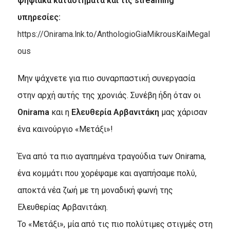
ψηφιακά καταστήματα και τις streaming
υπηρεσίες:
https://Onirama.lnk.to/AnthologioGiaMikrousKaiMegal
ous
Μην ψάχνετε για πιο συναρπαστική συνεργασία
στην αρχή αυτής της χρονιάς. Συνέβη ήδη όταν οι
Onirama
και η
Ελευθερία Αρβανιτάκη
μας χάρισαν
ένα καινούργιο «Μετάξι»!
Ένα από τα πιο αγαπημένα τραγούδια των Onirama,
ένα κομμάτι που χορέψαμε και αγαπήσαμε πολύ,
αποκτά νέα ζωή με τη μοναδική φωνή της
Ελευθερίας Αρβανιτάκη.
Το «Μετάξι», μία από τις πιο πολύτιμες στιγμές στη