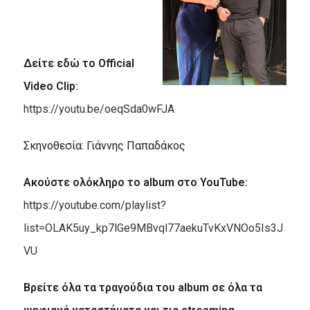
Δείτε εδώ το
Official
Video Clip:
https://youtu.be/oeqSda0wFJA
Σκηνοθεσία: Γιάννης Παπαδάκος
Ακούστε ολόκληρο το
album
στο
YouTube
:
https://youtube.com/playlist?
list=OLAK5uy_kp7lGe9MBvql77aekuTvKxVNOo5Is3J
VU
Βρείτε όλα τα τραγούδια του
album
σε όλα τα