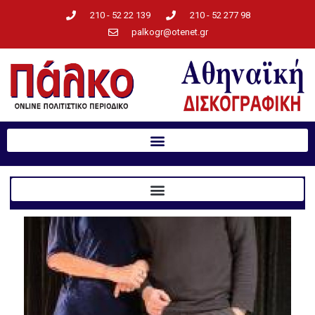
210 - 52 22 139
210 - 52 277 98
palkogr@otenet.gr