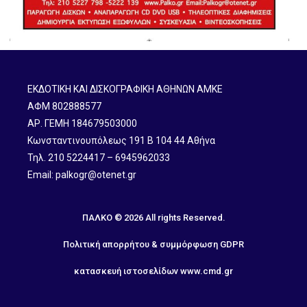
ΕΚΔΟΤΙΚΗ ΚΑΙ ΔΙΣΚΟΓΡΑΦΙΚΗ ΑΘΗΝΩΝ ΑΜΚΕ
ΑΦΜ 802888577
ΑΡ. ΓΕΜΗ 184679503000
Κωνσταντινουπόλεως 191 B 104 44 Αθήνα
Τηλ. 210 5224417 – 6945962033
Email: palkogr@otenet.gr
ΠΑΛΚΟ © 2026 All rights Reserved.
Πολιτική απορρήτου & συμμόρφωση GDPR
κατασκευή ιστοσελίδων
www.cmd.gr