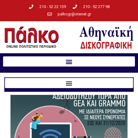
210 - 52 22 139
210 - 52 277 98
palkogr@otenet.gr