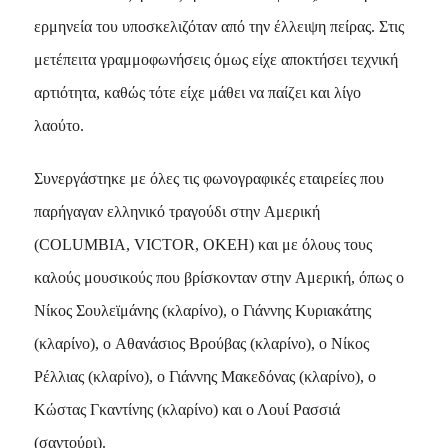
ερμηνεία του υποσκελιζόταν από την έλλειψη πείρας. Στις
μετέπειτα γραμμοφωνήσεις όμως είχε αποκτήσει τεχνική
αρτιότητα, καθώς τότε είχε μάθει να παίζει και λίγο
λαούτο.
Συνεργάστηκε με όλες τις φωνογραφικές εταιρείες που
παρήγαγαν ελληνικό τραγούδι στην Aμερική
(COLUMBIA, VICTOR, OKEH) και με όλους τους
καλούς μουσικούς που βρίσκονταν στην Aμερική, όπως ο
Nίκος Σουλεϊμάνης (κλαρίνο), ο Γιάννης Kυριακάτης
(κλαρίνο), ο Aθανάσιος Bρούβας (κλαρίνο), ο Nίκος
Pέλλιας (κλαρίνο), ο Γιάννης Mακεδόνας (κλαρίνο), ο
Kώστας Γκαντίνης (κλαρίνο) και ο Λουί Pασσιά
(σαντούρι).