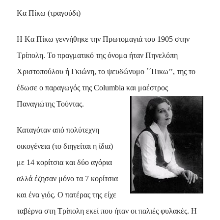
Kα Πίκω (τραγούδι)
Η Kα Πίκω γεννήθηκε την Πρωτομαγιά του 1905 στην
Tρίπολη. Το πραγματικό της όνομα ήταν Πηνελόπη
Χριστοπούλου ή Γκιώνη, το ψευδώνυμο ΄΄Πικω’’, της το
έδωσε ο παραγωγός της
Columbia
και μαέστρος
Παναγιώτης Τούντας.
Καταγόταν από πολύτεχνη
οικογένεια (το διηγείται η ίδια)
με 14 κορίτσια και δύο αγόρια
αλλά έζησαν μόνο τα 7 κορίτσια
και ένα γιός. Ο πατέρας της είχε
ταβέρνα στη Τρίπολη εκεί που ήταν οι παλιές φυλακές. Η