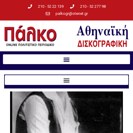
210 - 52 22 139
210 - 52 277 98
palkogr@otenet.gr