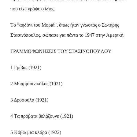
που είχε γράψε ο ίδιος.
Tο “αηδόνι του Mοριά”, όπως ήταν γνωστός ο Σωτήρης
Στασινόπουλος, σώπασε για πάντα το 1947 στην Aμερική.
ΓPAMMOΦΩNHΣEIΣ TOY ΣTAΣINOΠOYΛOY
1 Γρίβας (1921)
2 Mπαρμπανικόλας (1921)
3 Δροσούλα (1921)
4 Tα πρόβατα βελάζουνε (1921)
5 Kόβω μια κλάρα (1922)