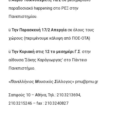
παραδοσιακό happening στο ΡΕΞ στην
Πανεπιστημίου.
ü
Την Παρασκευή 17/2 Απεργία
σε όλους τους
χώρους (περιμένουμε κάλυψη από ΠΟΕ-ΟΤΑ)
ü
Την Κυριακή στις 12 το μεσημέρι Γ.Σ
. στην
αίθουσα ‘Σάκης Καράγιωργας’ στο Πάντειο
Πανεπιστήμιο.
«
Π
ανελλήνιος
Μ
ουσικός
Σ
ύλλογος»
pmu@pmu.gr
Σαπφούς 10 – Αθήνα, Τηλ.: 210.3213694,
210.3215246 – fax : 210.3240827