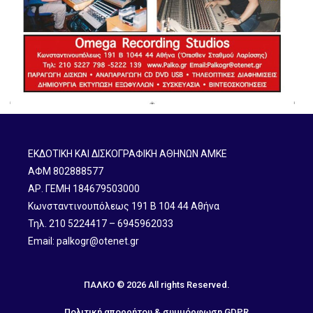
ΕΚΔΟΤΙΚΗ ΚΑΙ ΔΙΣΚΟΓΡΑΦΙΚΗ ΑΘΗΝΩΝ ΑΜΚΕ
ΑΦΜ 802888577
ΑΡ. ΓΕΜΗ 184679503000
Κωνσταντινουπόλεως 191 B 104 44 Αθήνα
Τηλ. 210 5224417 – 6945962033
Email: palkogr@otenet.gr
ΠΑΛΚΟ © 2026 All rights Reserved.
Πολιτική απορρήτου & συμμόρφωση GDPR